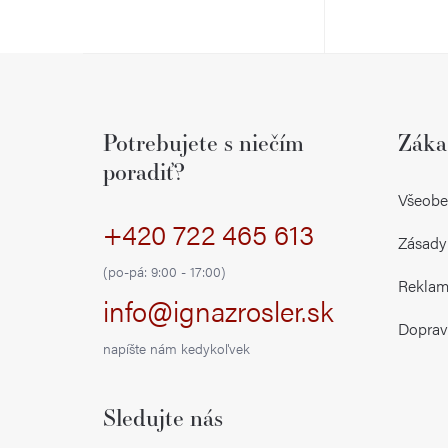
Z
á
Potrebujete s niečím
Záka
p
poradiť?
ä
Všeobe
+420 722 465 613
t
Zásady
i
(po-pá: 9:00 - 17:00)
Reklamá
info@ignazrosler.sk
e
Doprav
napíšte nám kedykoľvek
Sledujte nás