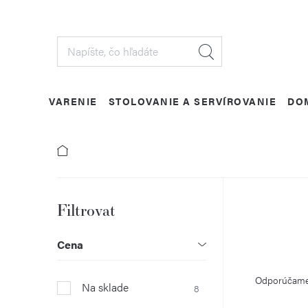
Prejsť
na
obsah
VARENIE
STOLOVANIE A SERVÍROVANIE
DO
B
o
Cena
R
č
Odporúčam
Na sklade
8
a
n