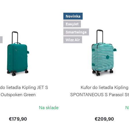
Novinka
EasyJet
Smartwings
s
Wizz Air
do lietadla Kipling JET S
Kufor do lietadla Kipling
Outspoken Green
SPONTANEOUS S Parasol St
KIPLING
KIPLING
Na sklade
N
€179,90
€209,90