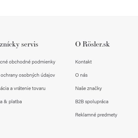
O
v
l
znícky servis
O Rösler.sk
á
d
cné obchodné podmienky
Kontakt
a
 ochrany osobných údajov
O nás
c
i
cia a vrátenie tovaru
Naše značky
e
a & platba
B2B spolupráca
p
Reklamné predmety
r
v