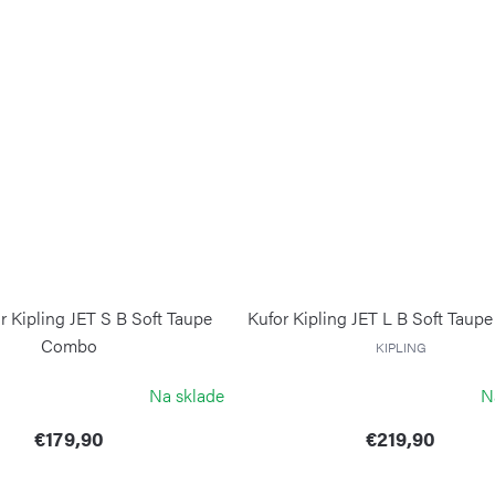
r Kipling JET S B Soft Taupe
Kufor Kipling JET L B Soft Tau
Combo
KIPLING
KIPLING
Na sklade
N
€179,90
€219,90