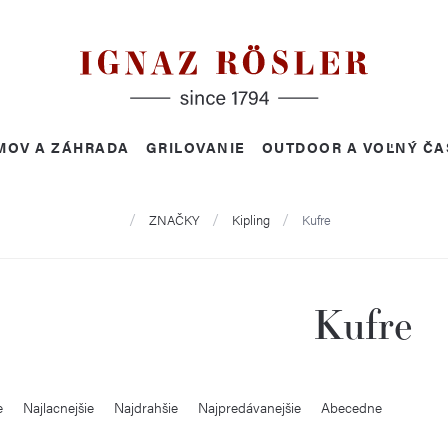
MOV A ZÁHRADA
GRILOVANIE
OUTDOOR A VOĽNÝ ČA
Domov
ZNAČKY
Kipling
Kufre
Kufre
e
Najlacnejšie
Najdrahšie
Najpredávanejšie
Abecedne