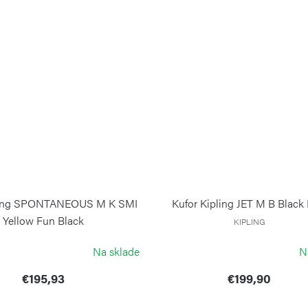
pling SPONTANEOUS M K SMI
Kufor Kipling JET M B Black 
Yellow Fun Black
KIPLING
KIPLING
Na sklade
N
€195,93
€199,90