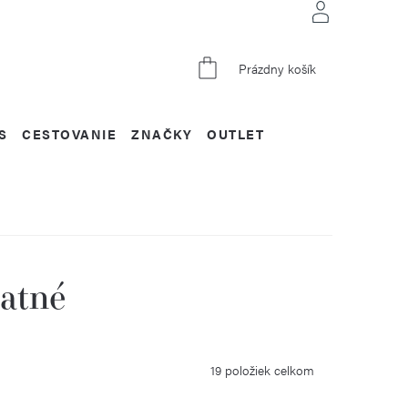
NÁKUPNÝ
Prázdny košík
KOŠÍK
S
CESTOVANIE
ZNAČKY
OUTLET
tatné
19
položiek celkom