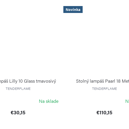
Novinka
mpáš Lilly 10 Glass tmavosivý
Stolný lampáš Paarl 18 Met
TENDERFLAME
TENDERFLAME
Na sklade
N
€30,15
€110,15