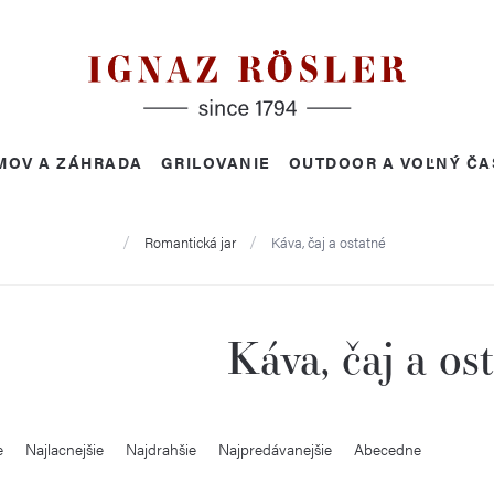
MOV A ZÁHRADA
GRILOVANIE
OUTDOOR A VOĽNÝ ČA
Domov
Romantická jar
Káva, čaj a ostatné
Káva, čaj a os
e
Najlacnejšie
Najdrahšie
Najpredávanejšie
Abecedne