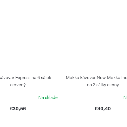
ávovar Express na 6 šálok
Mokka kávovar New Mokka Ind
červený
na 2 šálky čierny
BIALETTI
BIALETTI
Na sklade
N
€30,56
€40,40