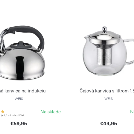
ná kanvica na indukciu
Čajová kanvica s filtrom 1,5
WEIS
WEIS
Na sklade
N
e 5,0 z 5 hviezdičiek.
€59,95
€44,95