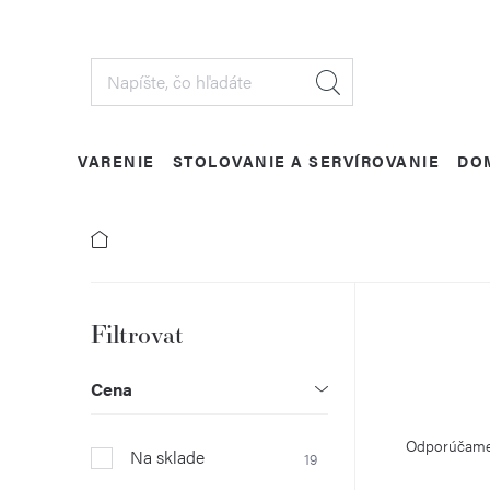
Prejsť
na
obsah
VARENIE
STOLOVANIE A SERVÍROVANIE
DO
B
o
Cena
R
č
Odporúčam
Na sklade
19
a
n