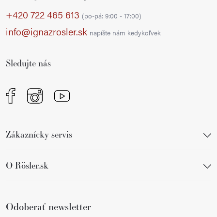
á
p
d
+420 722 465 613
(po-pá: 9:00 - 17:00)
a
ä
info@ignazrosler.sk
napíšte nám kedykoľvek
c
t
i
i
e
Sledujte nás
e
p
r
v
k
y
Zákaznícky servis
v
ý
p
O Rösler.sk
i
s
u
Odoberať newsletter