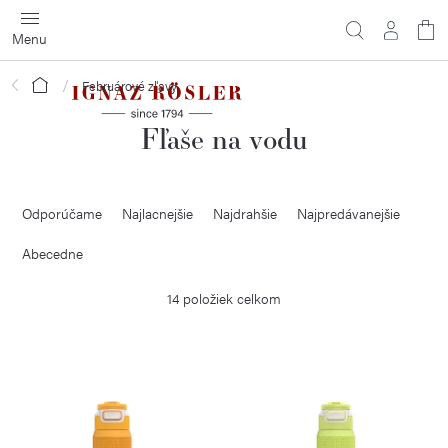
Prejsť
na
obsah
Domov
Februárové zľavy
Fľaše na vodu
R
Odporúčame
Najlacnejšie
Najdrahšie
Najpredávanejšie
a
d
Abecedne
e
14
položiek celkom
n
i
V
e
ý
p
p
r