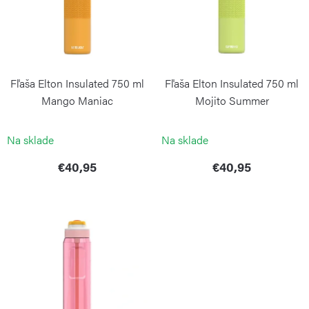
i
o
s
d
p
u
r
k
Fľaša Elton Insulated 750 ml
Fľaša Elton Insulated 750 ml
o
t
Mango Maniac
Mojito Summer
d
o
KAMBUKKA
KAMBUKKA
u
Na sklade
Na sklade
v
k
€40,95
€40,95
t
o
v