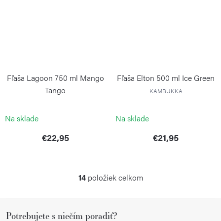
Fľaša Lagoon 750 ml Mango
Fľaša Elton 500 ml Ice Green
Tango
KAMBUKKA
KAMBUKKA
Na sklade
Na sklade
€22,95
€21,95
14
položiek celkom
O
v
Z
l
Potrebujete s niečím poradiť?
á