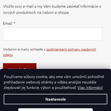
Vložte svoj e-mail a my Vám budeme zasielať informácie o
nových produktoch na našom e-shope.
Email
Vložením e-mailu súhlasíte s
podmienkami ochrany osobných
údajov
PRIHLÁSIŤ SA
Používame súbory cookie, aby sme vám umožnili pohodlné
prehliadanie webovej stránky a vďaka analýze neustále
zlepšovali jej funkcie, výkon a použiteľnosť.
Viac informácií
Nastavenie
Copyright 2026
Ignazrosler.sk
. Všetky práva vyhradené.