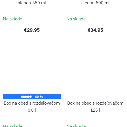
stenou 350 ml
stenou 500 ml
WEIS
WEIS
Na sklade
Na sklade
€29,95
€34,95
€26,95
–49 %
Box na obed s rozdeľovačom
Box na obed s rozdeľovačom
0,8 l
1,25 l
WEIS
WEIS
Na sklade
Na sklade