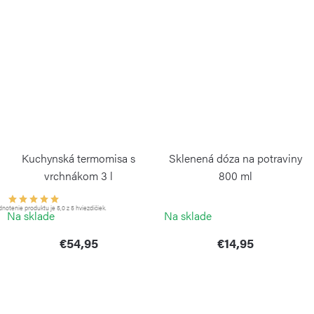
Kuchynská termomisa s
Sklenená dóza na potraviny
vrchnákom 3 l
800 ml
WEIS
WEIS
otenie produktu je 5,0 z 5 hviezdičiek.
Na sklade
Na sklade
€54,95
€14,95