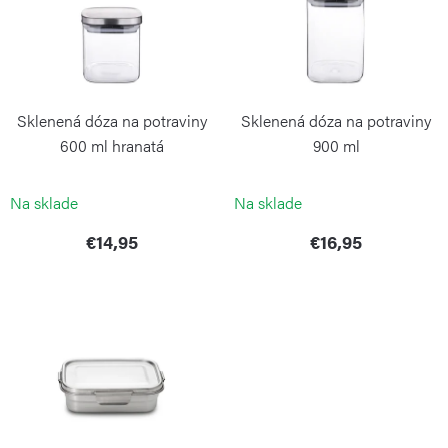
i
o
s
d
p
u
r
k
Sklenená dóza na potraviny
Sklenená dóza na potraviny
o
t
600 ml hranatá
900 ml
d
o
WEIS
WEIS
u
Na sklade
Na sklade
v
k
€14,95
€16,95
t
o
v