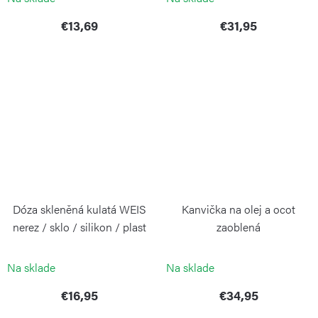
€13,69
€31,95
Dóza skleněná kulatá WEIS
Kanvička na olej a ocot
nerez / sklo / silikon / plast
zaoblená
1200 ml
WEIS
WEIS
Na sklade
Na sklade
€16,95
€34,95