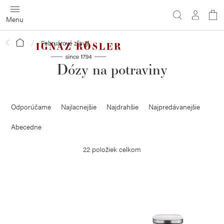
Prejsť
na
obsah
Domov
Februárové zľavy
Dózy na potraviny
R
Odporúčame
Najlacnejšie
Najdrahšie
Najpredávanejšie
a
d
Abecedne
e
22
položiek celkom
n
i
V
e
ý
p
p
r