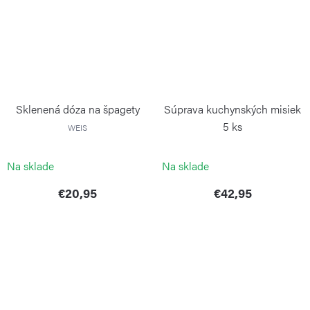
Sklenená dóza na špagety
Súprava kuchynských misiek
5 ks
WEIS
WEIS
Na sklade
Na sklade
€20,95
€42,95