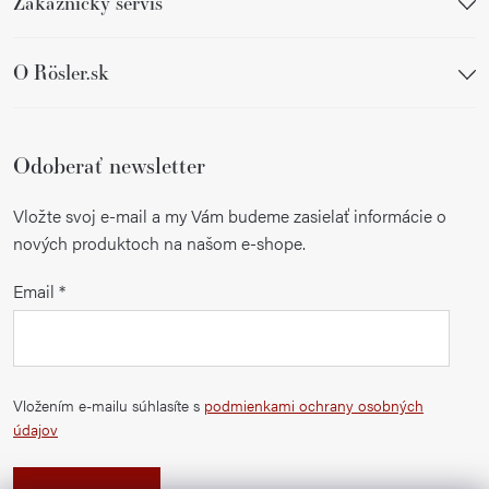
Zákaznícky servis
v
ý
p
O Rösler.sk
i
s
u
Odoberať newsletter
Vložte svoj e-mail a my Vám budeme zasielať informácie o
nových produktoch na našom e-shope.
Email
Vložením e-mailu súhlasíte s
podmienkami ochrany osobných
údajov