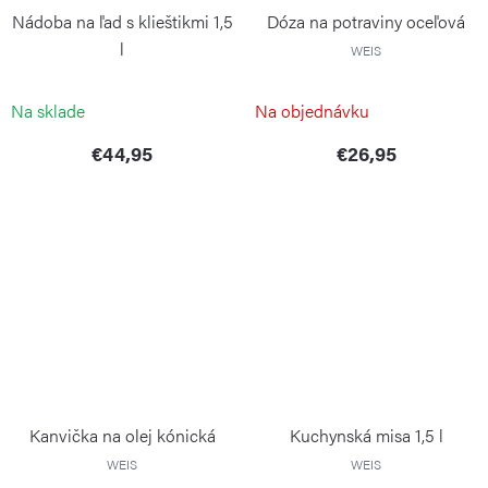
Nádoba na ľad s klieštikmi 1,5
Dóza na potraviny oceľová
l
WEIS
WEIS
Na sklade
Na objednávku
€44,95
€26,95
Kanvička na olej kónická
Kuchynská misa 1,5 l
WEIS
WEIS