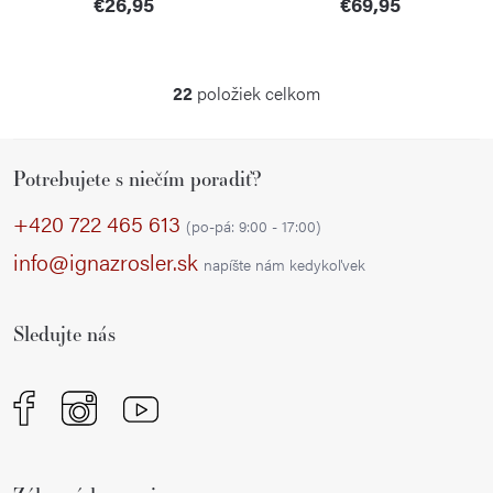
€26,95
€69,95
22
položiek celkom
O
v
Z
l
Potrebujete s niečím poradiť?
á
á
p
d
+420 722 465 613
(po-pá: 9:00 - 17:00)
a
ä
info@ignazrosler.sk
napíšte nám kedykoľvek
c
t
i
i
e
Sledujte nás
e
p
r
v
k
y