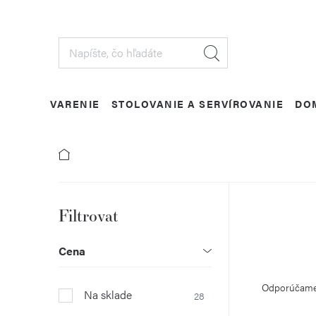
Prejsť
na
obsah
VARENIE
STOLOVANIE A SERVÍROVANIE
DO
B
o
Cena
R
č
Odporúčam
Na sklade
28
a
n