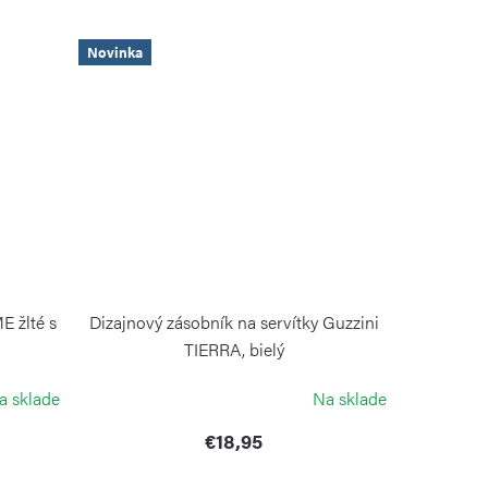
Novinka
 žlté s
Dizajnový zásobník na servítky Guzzini
TIERRA, bielý
GUZZINI
a sklade
Na sklade
€18,95