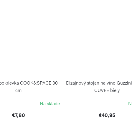
 pokrievka COOK&SPACE 30
Dizajnový stojan na víno Guzzi
cm
CUVEE biely
GUZZINI
GUZZINI
Na sklade
N
€7,80
€40,95