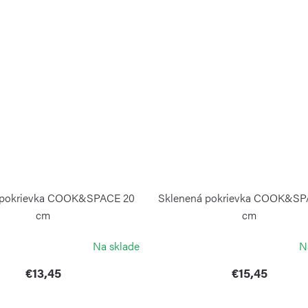
 pokrievka COOK&SPACE 20
Sklenená pokrievka COOK&SP
cm
cm
GUZZINI
GUZZINI
Na sklade
N
€13,45
€15,45