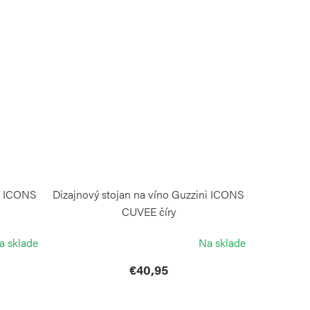
ni ICONS
Dizajnový stojan na víno Guzzini ICONS
CUVEE číry
GUZZINI
a sklade
Na sklade
€40,95