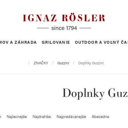
MOV A ZÁHRADA
GRILOVANIE
OUTDOOR A VOĽNÝ ČA
Domov
ZNAČKY
Guzzini
Doplnky Guzzini
Doplnky Guz
e
Najlacnejšie
Najdrahšie
Najpredávanejšie
Abecedne