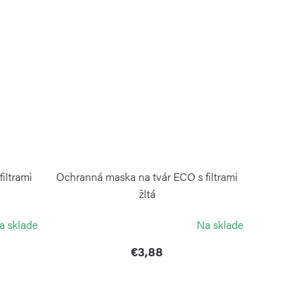
iltrami
Ochranná maska na tvár ECO s filtrami
žltá
GUZZINI
a sklade
Na sklade
€3,88