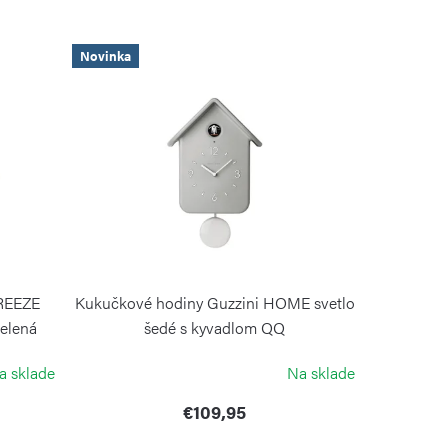
Novinka
BREEZE
Kukučkové hodiny Guzzini HOME svetlo
zelená
šedé s kyvadlom QQ
GUZZINI
a sklade
Na sklade
€109,95