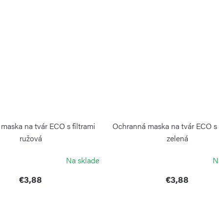
maska na tvár ECO s filtrami
Ochranná maska na tvár ECO s f
ružová
zelená
GUZZINI
GUZZINI
Na sklade
N
€3,88
€3,88