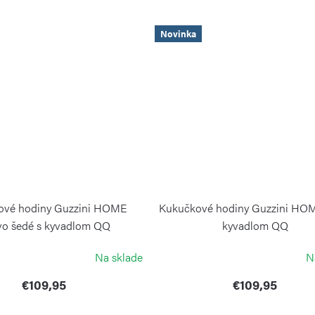
Novinka
ové hodiny Guzzini HOME
Kukučkové hodiny Guzzini HOME
vo šedé s kyvadlom QQ
kyvadlom QQ
GUZZINI
GUZZINI
Na sklade
N
€109,95
€109,95