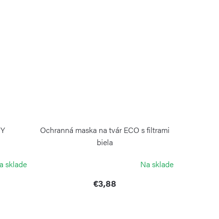
NY
Ochranná maska na tvár ECO s filtrami
biela
GUZZINI
a sklade
Na sklade
€3,88