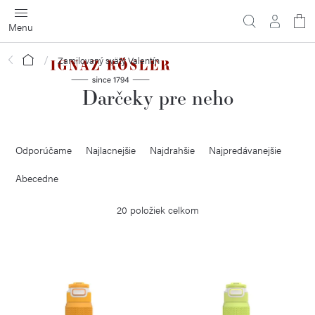
Prejsť
na
obsah
Domov
Zamilovaný svätý Valentín
Darčeky pre neho
R
Odporúčame
Najlacnejšie
Najdrahšie
Najpredávanejšie
a
d
Abecedne
e
20
položiek celkom
n
i
V
e
ý
p
p
r