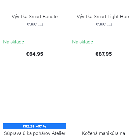
Vývrtka Smart Bocote
Vývrtka Smart Light Horn
FARFALLI
FARFALLI
Na sklade
Na sklade
€64,95
€87,95
€82,29
–57 %
Súprava 6 ka pohárov Atelier
Kožená manikúra na