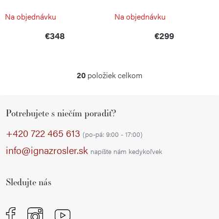
BÖKER SOLINGEN
BÖKER SOLINGEN
Na objednávku
Na objednávku
€348
€299
20
položiek celkom
O
v
Z
l
Potrebujete s niečím poradiť?
á
á
p
d
+420 722 465 613
(po-pá: 9:00 - 17:00)
a
ä
info@ignazrosler.sk
napíšte nám kedykoľvek
c
t
i
i
e
Sledujte nás
e
p
r