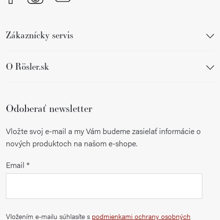
v
k
y
Zákaznícky servis
v
ý
p
O Rösler.sk
i
s
u
Odoberať newsletter
Vložte svoj e-mail a my Vám budeme zasielať informácie o
nových produktoch na našom e-shope.
Email
Vložením e-mailu súhlasíte s
podmienkami ochrany osobných