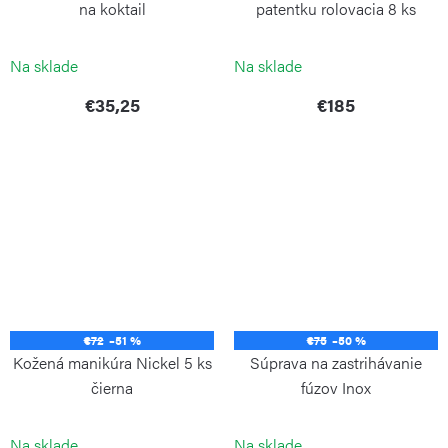
na koktail
patentku rolovacia 8 ks
Black-Tabacco
BORMIOLI LUIGI
ALPEN
Na sklade
Na sklade
€35,25
€185
€72
–51 %
€75
–50 %
Kožená manikúra Nickel 5 ks
Súprava na zastrihávanie
čierna
fúzov Inox
ALPEN
ALPEN
Na sklade
Na sklade