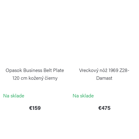
Opasok Business Belt Plate
Vreckový nôž 1969 Z28-
120 cm kožený čierny
Damast
PORSCHE DESIGN
BÖKER SOLINGEN
Na sklade
Na sklade
€159
€475