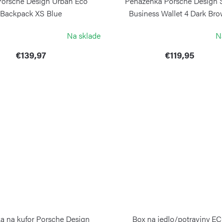
Porsche Design Urban Eco
Peňaženka Porsche Design
Backpack XS Blue
Business Wallet 4 Dark Br
PORSCHE DESIGN
PORSCHE DESIGN
Na sklade
N
€139,97
€119,95
 na kufor Porsche Design
Box na jedlo/potraviny E