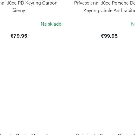
 na kľúče PD Keyring Carbon
Prívesok na kľúče Porsche D
čierny
Keyring Circle Anthracit
PORSCHE DESIGN
PORSCHE DESIGN
Na sklade
N
€79,95
€99,95