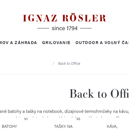
MOV A ZÁHRADA
GRILOVANIE
OUTDOOR A VOĽNÝ ČA
Domov
Back to Office
Back to Off
sné batohy a tašky na notebook, dizajnové termohrnčeky na kávu, č
lete vraciate do kancelárie, alebo využívate home office, 
BATOHY
TAŠKY NA
KÁVA,