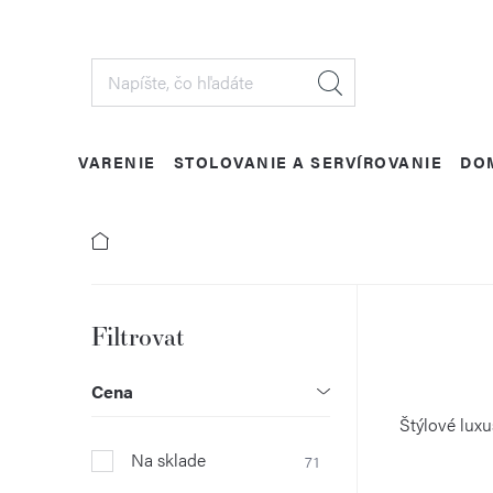
Prejsť
na
obsah
VARENIE
STOLOVANIE A SERVÍROVANIE
DO
B
o
Cena
č
Štýlové luxu
Na sklade
71
n