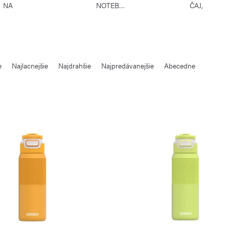
NA
NOTEBOOK
ČAJ,
NOTEBOOK
NÁPOJE
e
Najlacnejšie
Najdrahšie
Najpredávanejšie
Abecedne