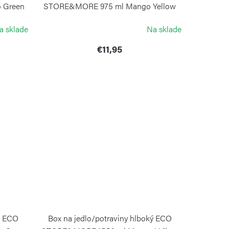
 Green
STORE&MORE 975 ml Mango Yellow
GUZZINI
a sklade
Na sklade
€11,95
ý ECO
Box na jedlo/potraviny hlboký ECO