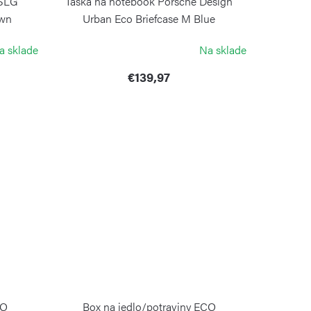
 SLG
Taška na notebook Porsche Design
own
Urban Eco Briefcase M Blue
PORSCHE DESIGN
a sklade
Na sklade
€139,97
CO
Box na jedlo/potraviny ECO