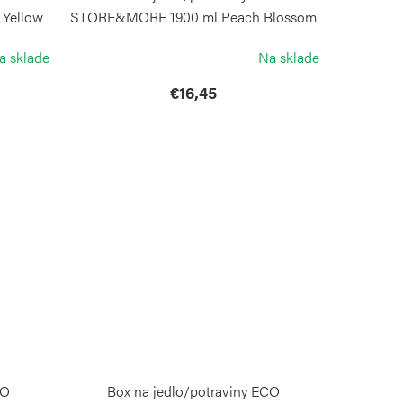
Yellow
STORE&MORE 1900 ml Peach Blossom
Pink
a sklade
Na sklade
GUZZINI
€16,45
CO
Box na jedlo/potraviny ECO