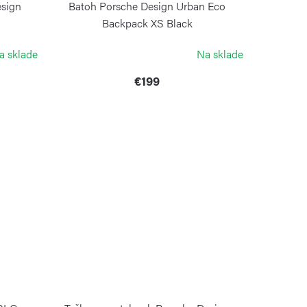
esign
Batoh Porsche Design Urban Eco
e
Backpack XS Black
PORSCHE DESIGN
a sklade
Na sklade
€199