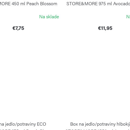
RE 450 ml Peach Blossom
STORE&MORE 975 ml Avocado
Pink
GUZZINI
Na sklade
N
GUZZINI
€7,75
€11,95
na jedlo/potraviny ECO
Box na jedlo/potraviny hlbok