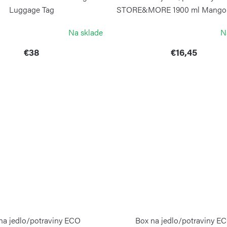
Luggage Tag
STORE&MORE 1900 ml Mango 
PORSCHE DESIGN
GUZZINI
Na sklade
N
€38
€16,45
na jedlo/potraviny ECO
Box na jedlo/potraviny E