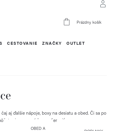
NÁKUPNÝ
Prázdny košík
KOŠÍK
S
CESTOVANIE
ZNAČKY
OUTLET
ice
aj aj ďalšie nápoje, boxy na desiatu a obed. Či sa po
môžete si pracovný čas spríjemniť.
OBED A
DOPLNKY