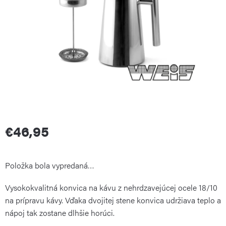
€46,95
Jednotková
Položka bola vypredaná…
Vysokokvalitná konvica na kávu z nehrdzavejúcej ocele 18/10
cena:
na prípravu kávy. Vďaka dvojitej stene konvica udržiava teplo a
nápoj tak zostane dlhšie horúci.