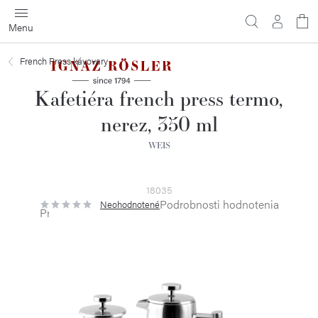
Prejsť
na
obsah
French Press kávovary
Kafetiéra french press termo,
nerez, 350 ml
WEIS
18035
Podrobnosti hodnotenia
Neohodnotené
Priemerné
hodnotenie
produktu
je
0,0
z
5
hviezdičiek.