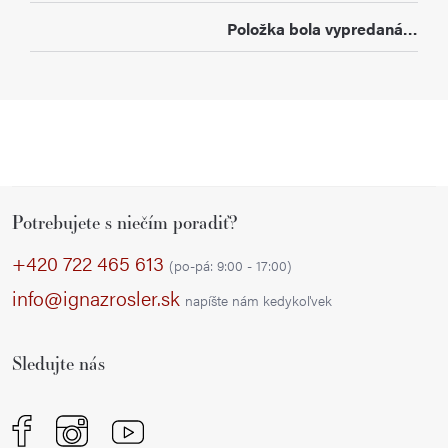
Položka bola vypredaná…
Z
Potrebujete s niečím poradiť?
á
p
+420 722 465 613
(po-pá: 9:00 - 17:00)
ä
info@ignazrosler.sk
napíšte nám kedykoľvek
t
i
Sledujte nás
e