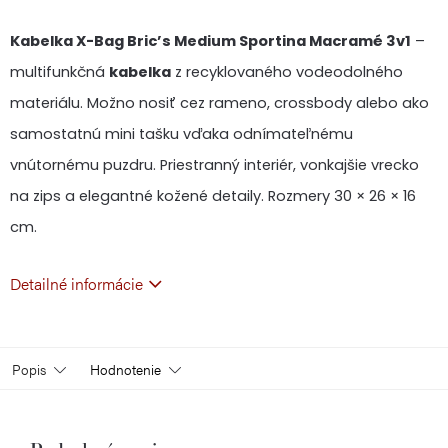
cena:
Kabelka X-Bag Bric’s Medium Sportina Macramé 3v1
–
multifunkčná
kabelka
z recyklovaného vodeodolného
materiálu. Možno nosiť cez rameno, crossbody alebo ako
samostatnú mini tašku vďaka odnímateľnému
vnútornému puzdru. Priestranný interiér, vonkajšie vrecko
na zips a elegantné kožené detaily. Rozmery 30 × 26 × 16
cm.
Detailné informácie
Popis
Hodnotenie