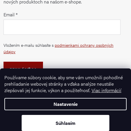
nových produktoch na našom e-shope.
Email
Vložením e-mailu súhlasíte s
podmienkami ochrany osobných
údajov
PRIHLÁSIŤ SA
Používame súbory cookie, aby sme vám umožnili pohodlné
prehliadanie webovej stránky a vďaka analýze neustále
zlepšovali jej funkcie, výkon a použiteľnosť.
Viac informácií
Nastavenie
Copyright 2026
Ignazrosler.sk
. Všetky práva vyhradené.
Vytvoril Shoptet Premium
Súhlasím