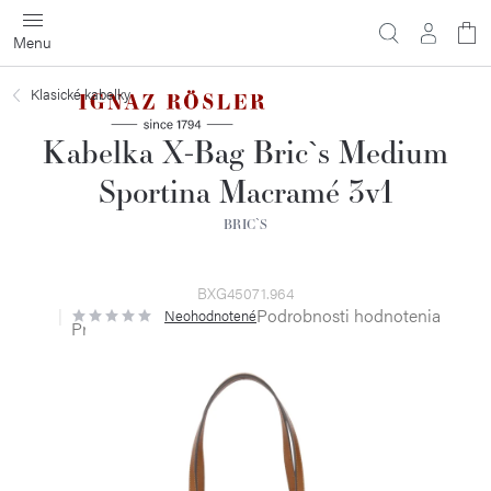
Prejsť
na
obsah
Klasické kabelky
Kabelka X-Bag Bric`s Medium
Sportina Macramé 3v1
BRIC`S
BXG45071.964
Podrobnosti hodnotenia
Neohodnotené
Priemerné
hodnotenie
produktu
je
0,0
z
5
hviezdičiek.