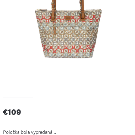
€109
Jednotková
Položka bola vypredaná…