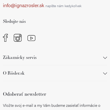
ä
info@ignazrosler.sk
napíšte nám kedykoľvek
t
i
Sledujte nás
e
Zákaznícky servis
O Rösler.sk
Odoberať newsletter
Vložte svoj e-mail a my Vám budeme zasielať informácie o