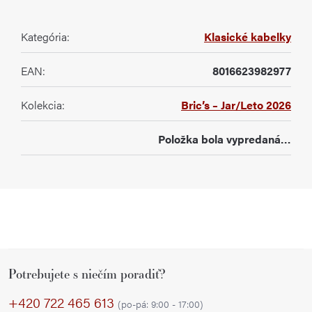
Kategória
:
Klasické kabelky
EAN
:
8016623982977
Kolekcia
:
Bric’s – Jar/Leto 2026
Položka bola vypredaná…
Z
Potrebujete s niečím poradiť?
á
p
+420 722 465 613
(po-pá: 9:00 - 17:00)