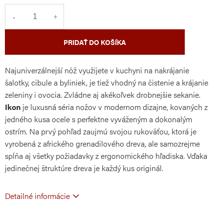
cena:
PRIDAŤ DO KOŠÍKA
Najuniverzálnejší nôž využijete v kuchyni na nakrájanie
šalotky, cibule a byliniek, je tiež vhodný na čistenie a krájanie
zeleniny i ovocia. Zvládne aj akékoľvek drobnejšie sekanie.
Ikon
je luxusná séria nožov v modernom dizajne, kovaných z
jedného kusa ocele s perfektne vyváženým a dokonalým
ostrím. Na prvý pohľad zaujmú svojou rukoväťou, ktorá je
vyrobená z afrického grenadilového dreva, ale samozrejme
spĺňa aj všetky požiadavky z ergonomického hľadiska. Vďaka
jedinečnej štruktúre dreva je každý kus originál.
Detailné informácie