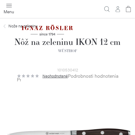
Prejsť
na
obsah
Nože na zeleninu
Nôž na zeleninu IKON 12 cm
WÜSTHOF
1010530412
Podrobnosti hodnotenia
Neohodnotené
Priemerné
hodnotenie
produktu
je
0,0
z
5
hviezdičiek.