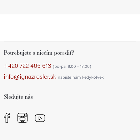
Z
Potrebujete s niečím poradiť?
á
p
+420 722 465 613
(po-pá: 9:00 - 17:00)
ä
info@ignazrosler.sk
napíšte nám kedykoľvek
t
i
Sledujte nás
e