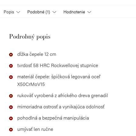
Popis
Podobné (1)
Hodnotenie
Podrobný popis
dĺžka čepele 12 cm
tvrdosť 58 HRC Rockwellovej stupnice
materiál čepele: špičková legovaná oceľ
X50CrMoV15
rukoväť vyrobená z afrického dreva grenadil
mimoriadna ostrosť a vynikajúca odolnosť
pohodlná a bezpečná manipulácia
umývať len ručne