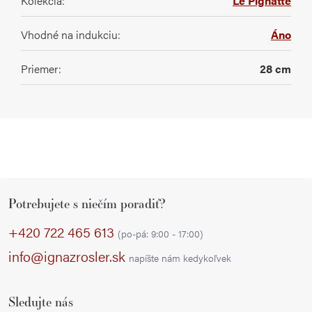
Kolekcia
:
Le Pignatte
Vhodné na indukciu
:
Áno
Priemer
:
28 cm
Z
Potrebujete s niečím poradiť?
á
p
+420 722 465 613
(po-pá: 9:00 - 17:00)
ä
info@ignazrosler.sk
napíšte nám kedykoľvek
t
i
Sledujte nás