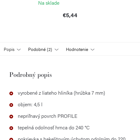
Na sklade
€5,44
Popis
Podobné (2)
Hodnotenie
Podrobný popis
vyrobené z liateho hliníka (hrúbka 7 mm)
objem: 4,5 l
nepriľnavý povrch PROFILE
tepelná odolnosť hrnca do 240 °C
pokrievka s bakelitovým úchytom odolným do 220