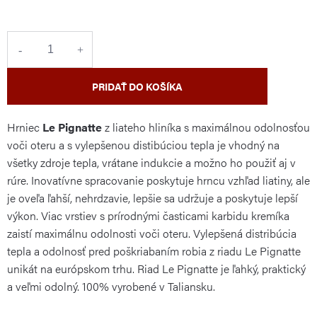
cena:
PRIDAŤ DO KOŠÍKA
Hrniec
Le Pignatte
z liateho hliníka s maximálnou odolnosťou
voči oteru a s vylepšenou distibúciou tepla je vhodný na
všetky zdroje tepla, vrátane indukcie a možno ho použiť aj v
rúre. Inovatívne spracovanie poskytuje hrncu vzhľad liatiny, ale
je oveľa ľahší, nehrdzavie, lepšie sa udržuje a poskytuje lepší
výkon. Viac vrstiev s prírodnými časticami karbidu kremíka
zaistí maximálnu odolnosti voči oteru. Vylepšená distribúcia
tepla a odolnosť pred poškriabaním robia z riadu Le Pignatte
unikát na európskom trhu. Riad Le Pignatte je ľahký, praktický
a veľmi odolný. 100% vyrobené v Taliansku.