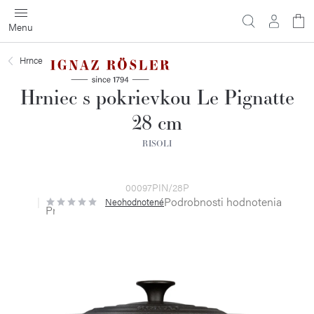
Prejsť
na
obsah
Hrnce
Hrniec s pokrievkou Le Pignatte
28 cm
RISOLI
00097PIN/28P
Podrobnosti hodnotenia
Neohodnotené
Priemerné
hodnotenie
produktu
je
0,0
z
5
hviezdičiek.