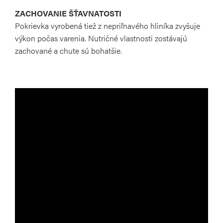
ZACHOVANIE ŠŤAVNATOSTI
Pokrievka vyrobená tiež z nepriľnavého hliníka zvyšuje
výkon počas varenia. Nutričné vlastnosti zostávajú
zachované a chute sú bohatšie.