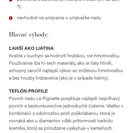
°C
nevhodné na umývanie v umývačke riadu
Hlavné výhody:
ĽAHŠÍ AKO LIATINA
Kvalita v kuchyni sa hodnotí hrúbkou, nie hmotnosťou.
Používamie iba hi-tech materiály, ako je liaty hliník,
schopný zaručiť najlepší výkon so zníženou hmotnosťou
a bez hrozby hrdzavenia (ako je v prípade liatiny).
TEFLÓN PROFILE
Povrch riadu Le Pignatte posyktuje najlepší nepriľnavý
povrch a bezkonkurenčne jednoduché čistenie. Všetko v
kombinácii s odolnosťou proti poškriabaniu, ktorá je
rovnaká ako u diamantov vďak prítomnosti karbidu
kremíka, ktorý sa prirodzene vyskytuje v kameňoch.