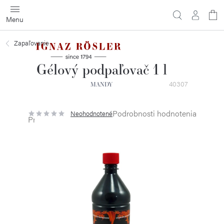
Prejsť
na
obsah
Zapaľovanie
Gélový podpaľovač 1 l
40307
MANDY
Podrobnosti hodnotenia
Neohodnotené
Priemerné
hodnotenie
produktu
je
0,0
z
5
hviezdičiek.