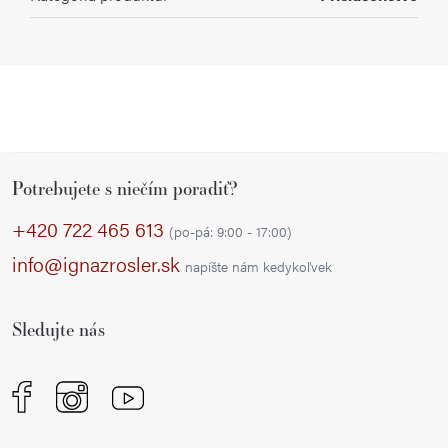
Z
Potrebujete s niečím poradiť?
á
p
+420 722 465 613
(po-pá: 9:00 - 17:00)
ä
info@ignazrosler.sk
napíšte nám kedykoľvek
t
i
Sledujte nás
e