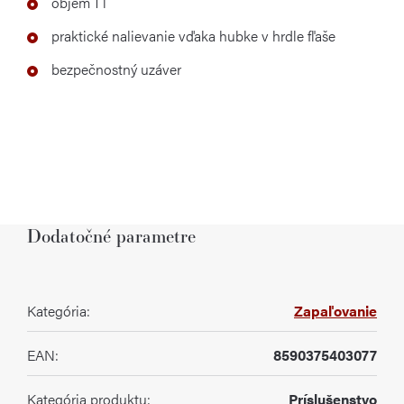
objem 1 l
praktické nalievanie vďaka hubke v hrdle fľaše
bezpečnostný uzáver
Dodatočné parametre
Kategória
:
Zapaľovanie
EAN
:
8590375403077
Kategória produktu
:
Príslušenstvo