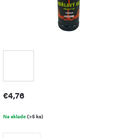
€4,76
Jednotková
Na sklade
(>5 ks)
cena: