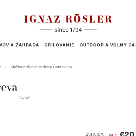
MOV A ZÁHRADA
GRILOVANIE
OUTDOOR A VOĽNÝ ČA
e
Mažiar z olivového dreva
Continenta
reva
C4948
€20
€46,95
–55 %