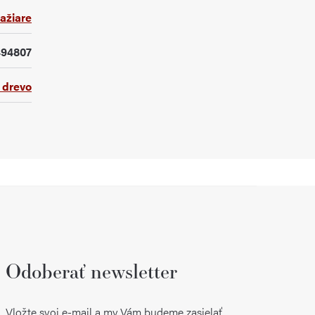
ažiare
494807
 drevo
Odoberať newsletter
Vložte svoj e-mail a my Vám budeme zasielať