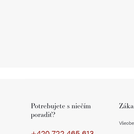
Z
á
Potrebujete s niečím
Záka
p
poradiť?
ä
Všeobe
+420 722 465 613