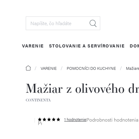
Prejsť
na
obsah
VARENIE
STOLOVANIE A SERVÍROVANIE
DO
Domov
VARENIE
POMOCNÍCI DO KUCHYNE
Mažiar
Mažiar z olivového d
CONTINENTA
Podrobnosti hodnotenia
1 hodnotenie
Priemerné
hodnotenie
produktu
je
5,0