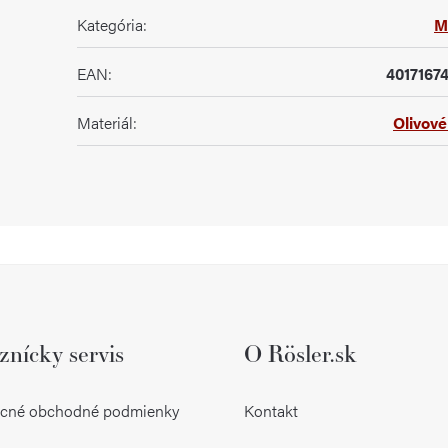
Kategória
:
M
EAN
:
4017167
Materiál
:
Olivové
znícky servis
O Rösler.sk
cné obchodné podmienky
Kontakt