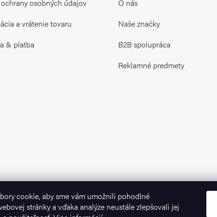
 ochrany osobných údajov
O nás
cia a vrátenie tovaru
Naše značky
a & platba
B2B spolupráca
Reklamné predmety
bory cookie, aby sme vám umožnili pohodlné
ebovej stránky a vďaka analýze neustále zlepšovali jej