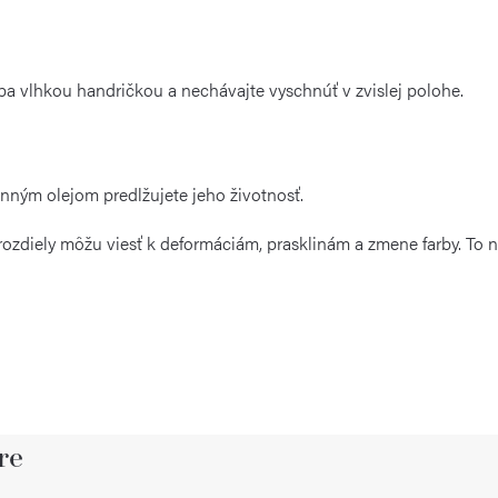
 iba vlhkou handričkou a nechávajte vyschnúť v zvislej polohe.
inným olejom predlžujete jeho životnosť.
ozdiely môžu viesť k deformáciám, prasklinám a zmene farby. To n
re