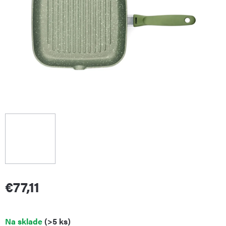
€77,11
Jednotková
Na sklade
(>5 ks)