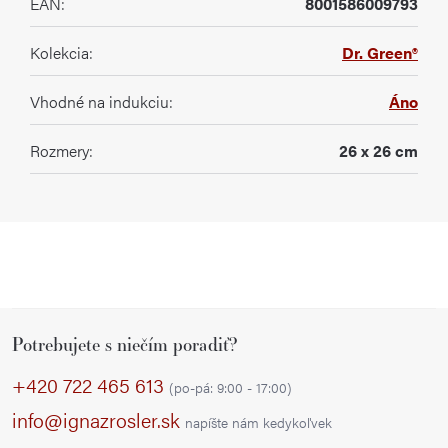
EAN
:
8001586009793
Kolekcia
:
Dr. Green®
Vhodné na indukciu
:
Áno
Rozmery
:
26 x 26 cm
Z
Potrebujete s niečím poradiť?
á
p
+420 722 465 613
(po-pá: 9:00 - 17:00)
ä
info@ignazrosler.sk
napíšte nám kedykoľvek
t