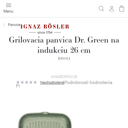
Prejsť
na
obsah
Panvice
Grilovacia panvica Dr. Green na
indukciu 26 cm
RISOLI
0094BDRIN/26
Podrobnosti hodnotenia
Neohodnotené
Priemerné
hodnotenie
produktu
je
0,0
z
5
hviezdičiek.