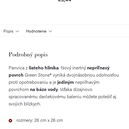
Popis
Hodnotenie
Podrobný popis
Panvica z
liateho hliníka
. Nový inertný
nepriľnavý
povrch
Green Stone® vyniká dvojnásobnou odolnosťou
proti opotrebovaniu a je
jediným
nepriľnavým
povrchom
na báze vody
. Vďaka dizajnovo
spracovanému darčekovému baleniu môžete potešiť aj
svojich blízkych.
rozmery: 26 cm x 26 cm