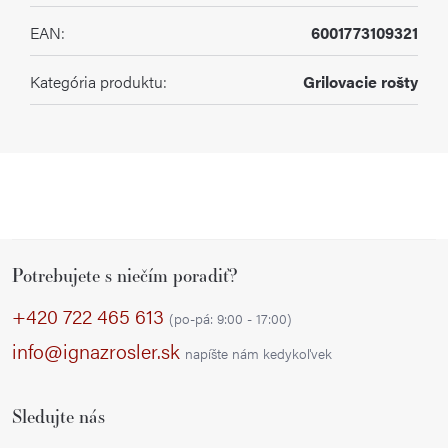
EAN
:
6001773109321
Kategória produktu
:
Grilovacie rošty
Z
Potrebujete s niečím poradiť?
á
p
+420 722 465 613
(po-pá: 9:00 - 17:00)
ä
info@ignazrosler.sk
napíšte nám kedykoľvek
t
i
Sledujte nás
e