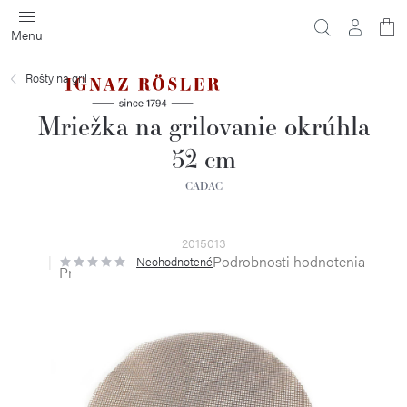
Prejsť
na
obsah
Rošty na gril
Mriežka na grilovanie okrúhla
52 cm
CADAC
2015013
Podrobnosti hodnotenia
Neohodnotené
Priemerné
hodnotenie
produktu
je
0,0
z
5
hviezdičiek.