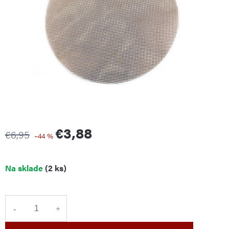
€3,88
€6,95
–44 %
Jednotková
Na sklade
(2 ks)
cena: