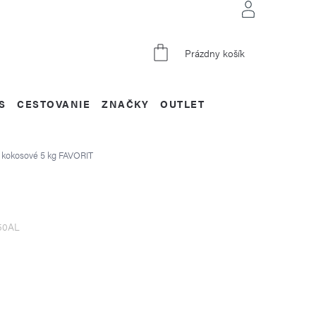
NÁKUPNÝ
Prázdny košík
KOŠÍK
S
CESTOVANIE
ZNAČKY
OUTLET
T kokosové 5 kg
FAVORIT
50AL