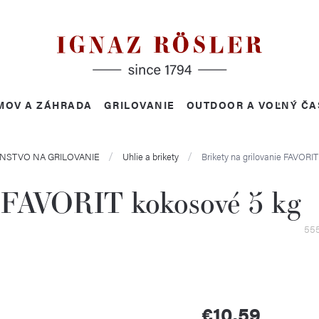
MOV A ZÁHRADA
GRILOVANIE
OUTDOOR A VOĽNÝ ČA
NSTVO NA GRILOVANIE
Uhlie a brikety
Brikety na grilovanie FAVORI
ie FAVORIT kokosové 5 kg
55
€10,59