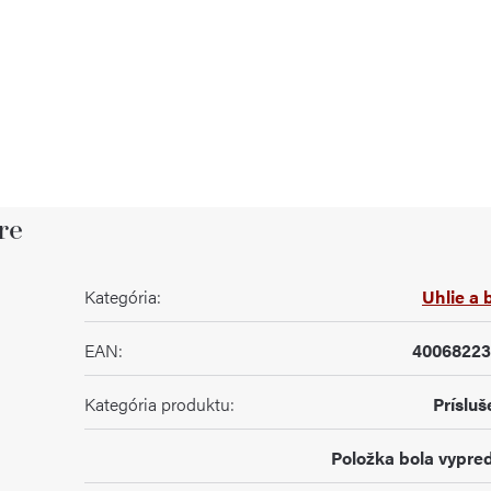
re
Kategória
:
Uhlie a 
EAN
:
40068223
Kategória produktu
:
Prísluš
Položka bola vypr