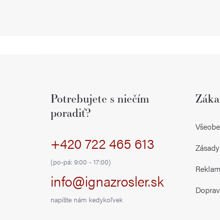
Z
á
Potrebujete s niečím
Záka
p
poradiť?
ä
Všeobe
+420 722 465 613
t
Zásady
i
(po-pá: 9:00 - 17:00)
Reklamá
info@ignazrosler.sk
e
Doprav
napíšte nám kedykoľvek