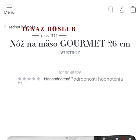
Prejsť
na
obsah
Jednotlivé nože
Nôž na mäso GOURMET 26 cm
WÜSTHOF
1025045526
Podrobnosti hodnotenia
Neohodnotené
Priemerné
hodnotenie
produktu
je
0,0
z
5
hviezdičiek.