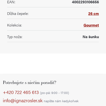
EAN
:
4002293106656
Dĺžka čepele
:
26 cm
Kolekcia
:
Gourmet
Typ noža
:
Na šunku
Z
Potrebujete s niečím poradiť?
á
p
+420 722 465 613
(po-pá: 9:00 - 17:00)
ä
info@ignazrosler.sk
napíšte nám kedykoľvek