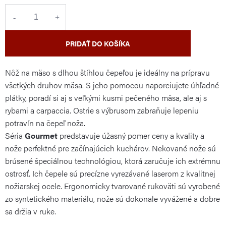
cena:
PRIDAŤ DO KOŠÍKA
Nôž na mäso s dlhou štíhlou čepeľou je ideálny na prípravu
všetkých druhov mäsa. S jeho pomocou naporciujete úhľadné
plátky, poradí si aj s veľkými kusmi pečeného mäsa, ale aj s
rybami a carpaccia.
Ostrie s výbrusom zabraňuje lepeniu
potravín na čepeľ noža.
Séria
Gourmet
predstavuje úžasný pomer ceny a kvality a
nože perfektné pre začínajúcich kuchárov. Nekované nože sú
brúsené špeciálnou technológiou, ktorá zaručuje ich extrémnu
ostrosť. Ich čepele sú precízne vyrezávané laserom z kvalitnej
nožiarskej ocele. Ergonomicky tvarované rukoväti sú vyrobené
zo syntetického materiálu, nože sú dokonale vyvážené a dobre
sa držia v ruke.