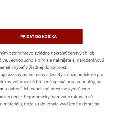
PRIDAŤ DO KOŠÍKA
ým ostrím hravo zvládne nakrájať čerstvý chlieb,
ečiva. Jednoducho s ním ale nakrájate aj narodeninovú
 nemal chýbať v žiadnej domácnosti.
uje úžasný pomer ceny a kvality a nože perfektné pre
 Nekované nože sú brúsené špeciálnou technológiou,
mnu ostrosť. Ich
čepele sú precízne vyrezávané
iarskej ocele. Ergonomicky tvarované rukoväti sú
o materiálu, nože sú dokonale vyvážené a dobre sa