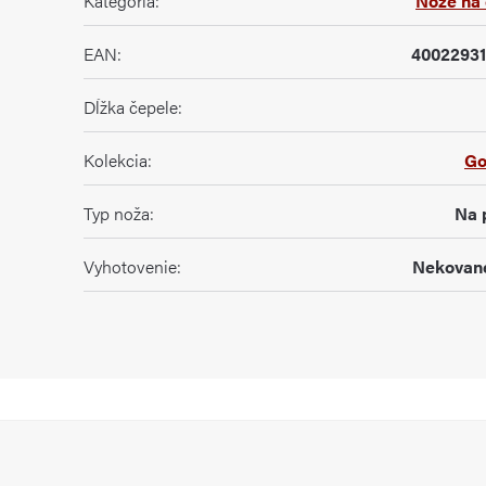
Kategória
:
Nože na 
EAN
:
4002293
Dĺžka čepele
:
Kolekcia
:
Go
Typ noža
:
Na 
Vyhotovenie
:
Nekovan