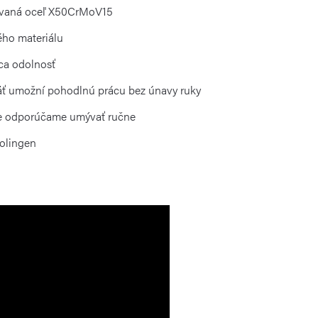
govaná oceľ X50CrMoV15
ého materiálu
ca odolnosť
ť umožní pohodlnú prácu bez únavy ruky
le odporúčame umývať ručne
Solingen