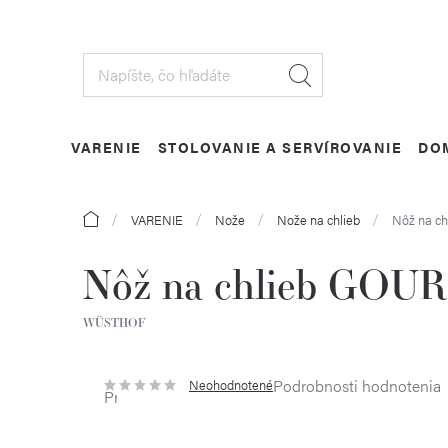
Prejsť
na
obsah
VARENIE
STOLOVANIE A SERVÍROVANIE
DO
Domov
VARENIE
Nože
Nože na chlieb
Nôž na c
Nôž na chlieb GOU
WÜSTHOF
Podrobnosti hodnotenia
Neohodnotené
Priemerné
hodnotenie
produktu
je
0,0