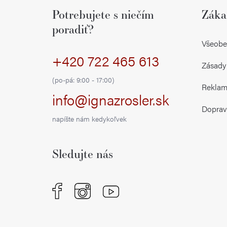
á
Potrebujete s niečím
Záka
p
poradiť?
ä
Všeobe
+420 722 465 613
t
Zásady
i
(po-pá: 9:00 - 17:00)
Reklamá
info@ignazrosler.sk
e
Doprav
napíšte nám kedykoľvek
Sledujte nás