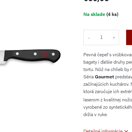
Jednotková
Na sklade
(4 ks)
cena:
Pevná čepeľ s vrúbkovan
bagety i ďalšie druhy p
tortu. Nôž na chlieb by
Séria
Gourmet
predstav
začínajúcich kuchárov.
ktorá zaručuje ich extré
laserom z kvalitnej nož
vyrobené zo syntetickéh
držia v ruke.
Detailné informácie