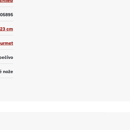
chlieb
105895
23 cm
urmet
pečivo
é nože