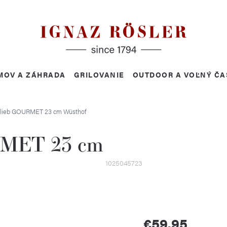
MOV A ZÁHRADA
GRILOVANIE
OUTDOOR A VOĽNÝ ČA
hlieb GOURMET 23 cm
Wüsthof
RMET 23 cm
1025045723
€59,95