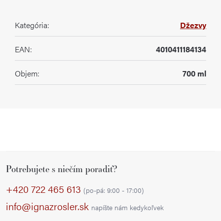
Kategória
:
Džezvy
EAN
:
4010411184134
Objem
:
700 ml
Z
Potrebujete s niečím poradiť?
á
p
+420 722 465 613
(po-pá: 9:00 - 17:00)
ä
info@ignazrosler.sk
napíšte nám kedykoľvek
t