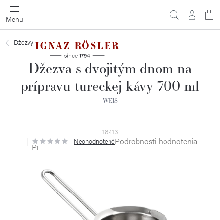
Prejsť
na
obsah
Džezvy
Džezva s dvojitým dnom na
prípravu tureckej kávy 700 ml
WEIS
18413
Podrobnosti hodnotenia
Neohodnotené
Priemerné
hodnotenie
produktu
je
0,0
z
5
hviezdičiek.