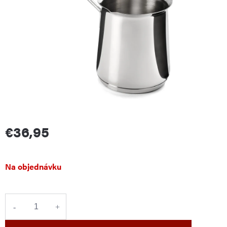
€36,95
Jednotková
Na objednávku
cena: