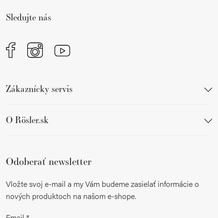
i
Sledujte nás
e
Zákaznícky servis
O Rösler.sk
Odoberať newsletter
Vložte svoj e-mail a my Vám budeme zasielať informácie o
nových produktoch na našom e-shope.
Email