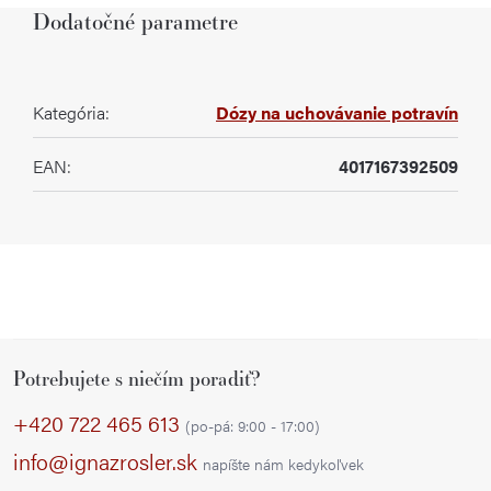
Dodatočné parametre
Kategória
:
Dózy na uchovávanie potravín
EAN
:
4017167392509
Z
Potrebujete s niečím poradiť?
á
p
+420 722 465 613
(po-pá: 9:00 - 17:00)
ä
info@ignazrosler.sk
napíšte nám kedykoľvek
t