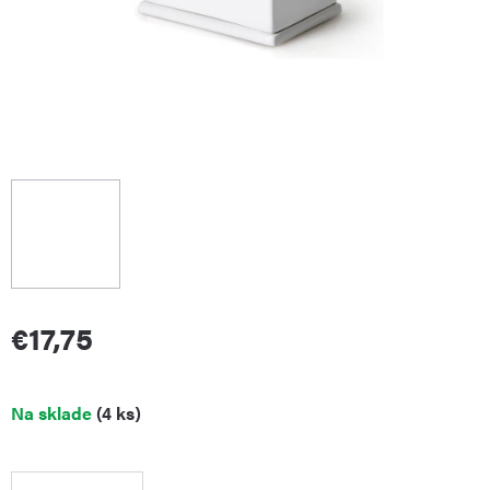
€17,75
Jednotková
Na sklade
(4 ks)
cena: