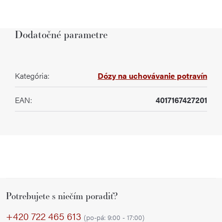
Dodatočné parametre
Kategória
:
Dózy na uchovávanie potravín
EAN
:
4017167427201
Z
Potrebujete s niečím poradiť?
á
p
+420 722 465 613
(po-pá: 9:00 - 17:00)