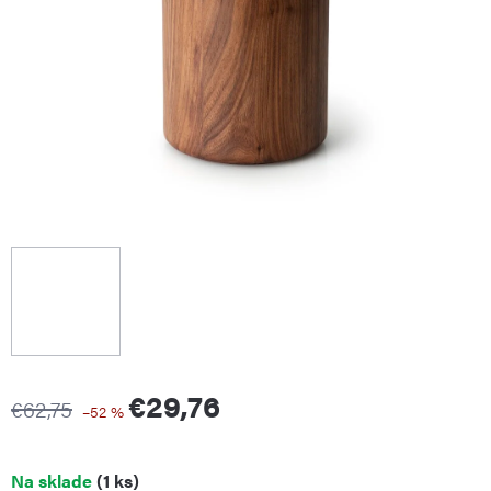
€29,76
€62,75
–52 %
Jednotková
Na sklade
(1 ks)