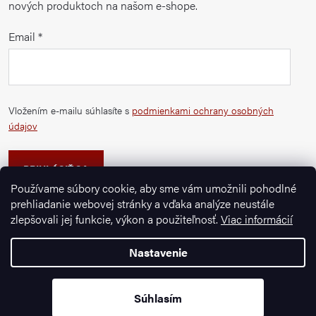
nových produktoch na našom e-shope.
Email
Vložením e-mailu súhlasíte s
podmienkami ochrany osobných
údajov
PRIHLÁSIŤ SA
Používame súbory cookie, aby sme vám umožnili pohodlné
prehliadanie webovej stránky a vďaka analýze neustále
zlepšovali jej funkcie, výkon a použiteľnosť.
Viac informácií
Nastavenie
Copyright 2026
Ignazrosler.sk
. Všetky práva vyhradené.
Vytvoril Shoptet Premium
Súhlasím