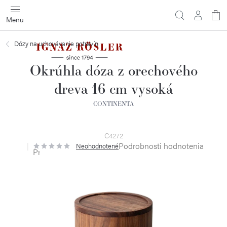
Prejsť
na
obsah
Dózy na uchovávanie potravín
Okrúhla dóza z orechového
dreva 16 cm vysoká
CONTINENTA
C4272
Podrobnosti hodnotenia
Neohodnotené
Priemerné
hodnotenie
produktu
je
0,0
z
5
hviezdičiek.