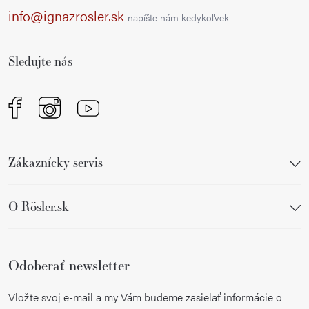
ä
info@ignazrosler.sk
napíšte nám kedykoľvek
t
i
Sledujte nás
e
Zákaznícky servis
O Rösler.sk
Odoberať newsletter
Vložte svoj e-mail a my Vám budeme zasielať informácie o