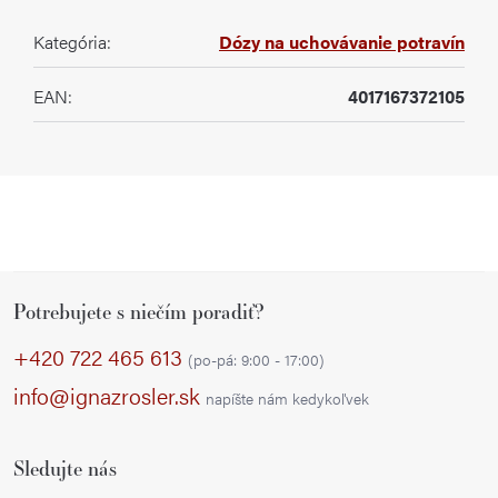
Kategória
:
Dózy na uchovávanie potravín
EAN
:
4017167372105
Z
Potrebujete s niečím poradiť?
á
p
+420 722 465 613
(po-pá: 9:00 - 17:00)
ä
info@ignazrosler.sk
napíšte nám kedykoľvek
t
i
Sledujte nás
e