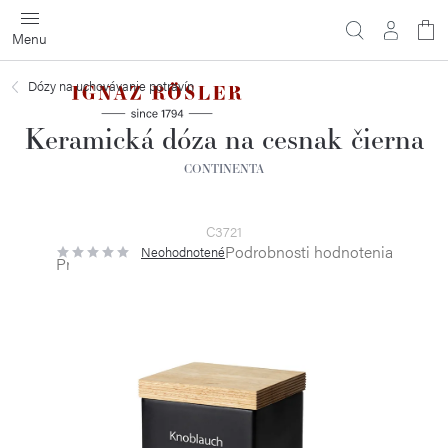
Prejsť
na
obsah
Dózy na uchovávanie potravín
Keramická dóza na cesnak čierna
CONTINENTA
C3721
Podrobnosti hodnotenia
Neohodnotené
Priemerné
hodnotenie
produktu
je
0,0
z
5
hviezdičiek.