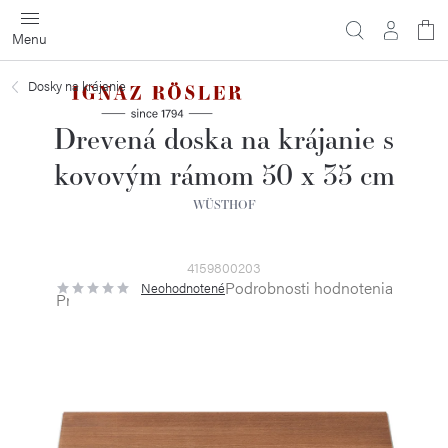
Prejsť
na
obsah
Dosky na krájanie
Drevená doska na krájanie s
kovovým rámom 50 x 35 cm
WÜSTHOF
4159800203
Podrobnosti hodnotenia
Neohodnotené
Priemerné
hodnotenie
produktu
je
0,0
z
5
hviezdičiek.