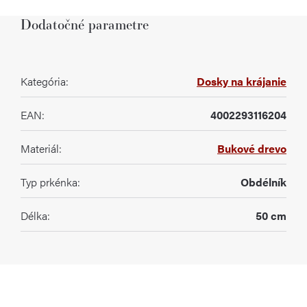
Dodatočné parametre
Kategória
:
Dosky na krájanie
EAN
:
4002293116204
Materiál
:
Bukové drevo
Typ prkénka
:
Obdélník
Délka
:
50 cm