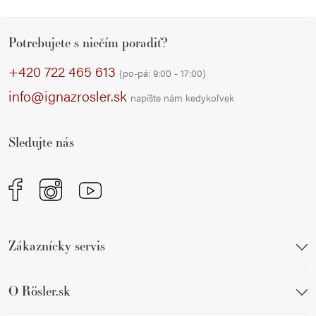
Z
Potrebujete s niečím poradiť?
á
p
+420 722 465 613
(po-pá: 9:00 - 17:00)
ä
info@ignazrosler.sk
napíšte nám kedykoľvek
t
i
Sledujte nás
e
Zákaznícky servis
O Rösler.sk