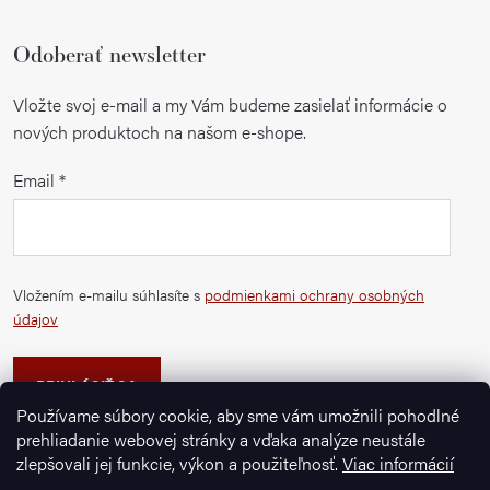
Odoberať newsletter
Vložte svoj e-mail a my Vám budeme zasielať informácie o
nových produktoch na našom e-shope.
Email
Vložením e-mailu súhlasíte s
podmienkami ochrany osobných
údajov
PRIHLÁSIŤ SA
Používame súbory cookie, aby sme vám umožnili pohodlné
prehliadanie webovej stránky a vďaka analýze neustále
zlepšovali jej funkcie, výkon a použiteľnosť.
Viac informácií