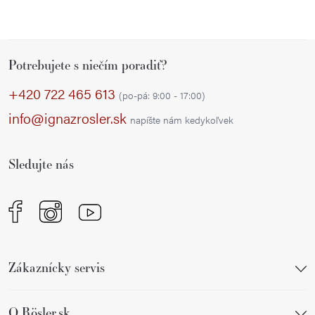
Z
Potrebujete s niečím poradiť?
á
p
+420 722 465 613
(po-pá: 9:00 - 17:00)
ä
info@ignazrosler.sk
napíšte nám kedykoľvek
t
i
Sledujte nás
e
Zákaznícky servis
O Rösler.sk