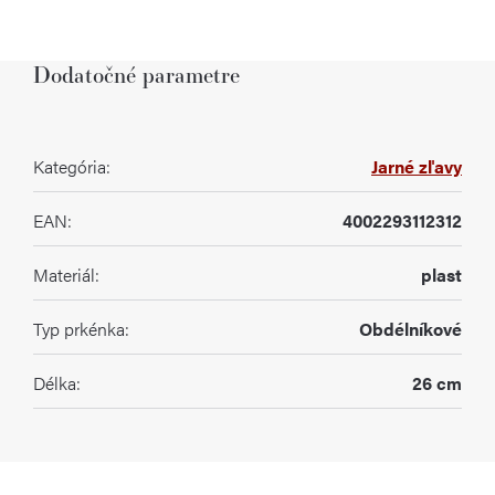
Dodatočné parametre
Kategória
:
Jarné zľavy
EAN
:
4002293112312
Materiál
:
plast
Typ prkénka
:
Obdélníkové
Délka
:
26 cm