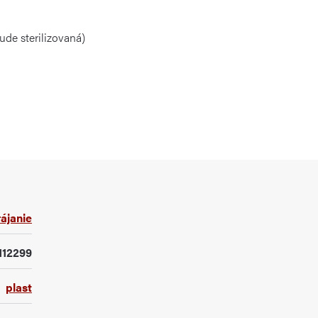
ude sterilizovaná)
ájanie
112299
plast