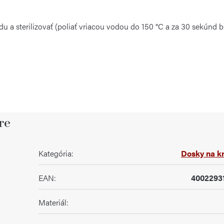
 a sterilizovať (poliať vriacou vodou do 150 °C a za 30 sekúnd b
re
Kategória
:
Dosky na kr
EAN
:
4002293
Materiál
: