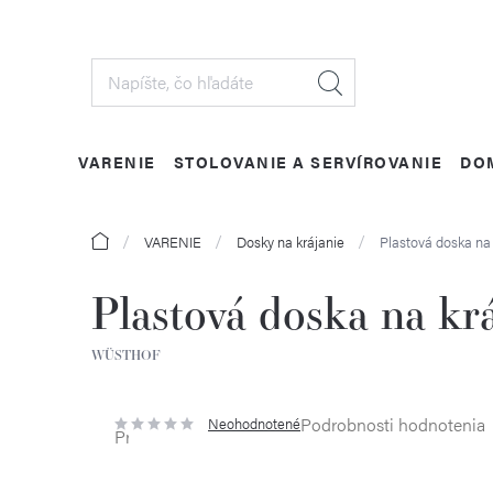
Prejsť
na
obsah
VARENIE
STOLOVANIE A SERVÍROVANIE
DO
Domov
VARENIE
Dosky na krájanie
Plastová doska na
Plastová doska na kr
WÜSTHOF
Podrobnosti hodnotenia
Neohodnotené
Priemerné
hodnotenie
produktu
je
0,0