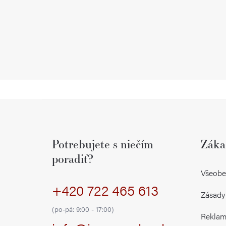
Z
á
Potrebujete s niečím
Záka
p
poradiť?
ä
Všeobe
+420 722 465 613
t
Zásady
i
(po-pá: 9:00 - 17:00)
Reklamá