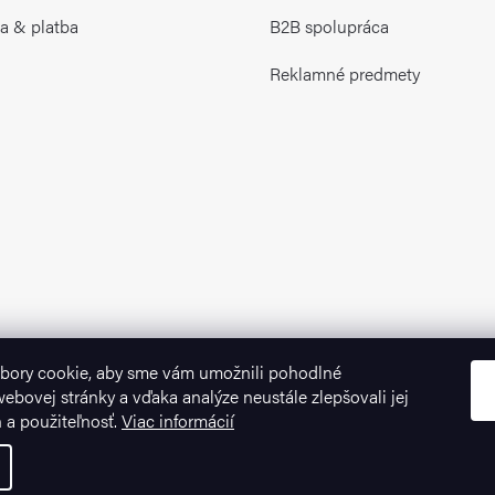
a & platba
B2B spolupráca
Reklamné predmety
bory cookie, aby sme vám umožnili pohodlné
ebovej stránky a vďaka analýze neustále zlepšovali jej
n a použiteľnosť.
Viac informácií