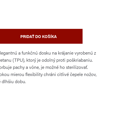
PRIDAŤ DO KOŠÍKA
egantnú a funkčnú dosku na krájanie vyrobenú z
etanu (TPU), ktorý je odolný proti poškriabaniu.
rbuje pachy a vône, je možné ho sterilizovať.
okou mierou flexibility chráni citlivé čepele nožov,
é dlhšiu dobu.