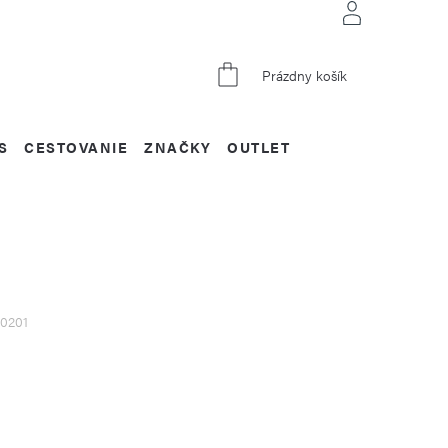
NÁKUPNÝ
Prázdny košík
KOŠÍK
S
CESTOVANIE
ZNAČKY
OUTLET
10201