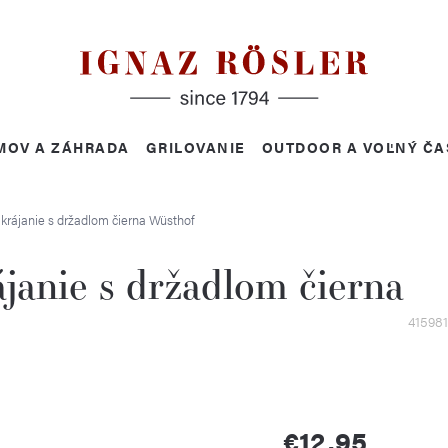
MOV A ZÁHRADA
GRILOVANIE
OUTDOOR A VOĽNÝ ČA
 krájanie s držadlom čierna
Wüsthof
ájanie s držadlom čierna
41598
€12,95