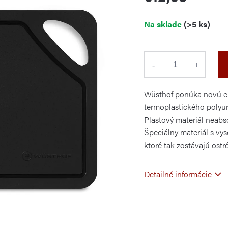
Jednotková
Na sklade
(>5 ks)
cena:
Wüsthof ponúka novú el
termoplastického polyur
Plastový materiál neabso
Špeciálny materiál s vys
ktoré tak zostávajú ostr
Detailné informácie