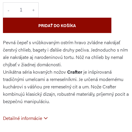
cena:
PRIDAŤ DO KOŠÍKA
Pevná čepeľ s vrúbkovaným ostrím hravo zvládne nakrájať
čerstvý chlieb, bagety i ďalšie druhy pečiva. Jednoducho s ním
ale nakrájate aj narodeninovú tortu. Nôž na chlieb by nemal
chýbať v žiadnej domácnosti.
Unikátna séria kovaných nožov
Crafter
je inšpirovaná
tradičnými umelcami a remeselníkmi. Je určená modernému
kuchárovi s vášňou pre remeselný cit a um. Nože Crafter
kombinujú klasický dizajn, robustné materiály, príjemný pocit a
bezpečnú manipuláciu.
Detailné informácie