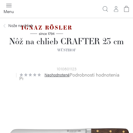
Prejsť
na
obsah
Nože na chlieb
Nôž na chlieb CRAFTER 23 cm
WÜSTHOF
1010801123
Podrobnosti hodnotenia
Neohodnotené
Priemerné
hodnotenie
produktu
je
0,0
z
5
hviezdičiek.