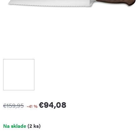
€94,08
€159,95
–41 %
Jednotková
Na sklade
(2 ks)