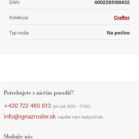
EAN
:
4002293100432
Kolekcia
:
Crafter
Typ noža
:
Na pečivo
Z
Potrebujete s niečím poradiť?
á
p
+420 722 465 613
(po-pá: 9:00 - 17:00)
ä
info@ignazrosler.sk
napíšte nám kedykoľvek
t
i
Sledujte nás