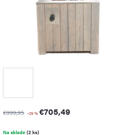
€705,49
€999,95
–29 %
Jednotková
Na sklade
(2 ks)