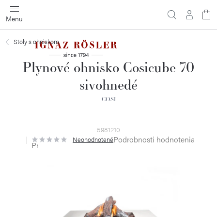
Prejsť
na
obsah
Stoly s ohniskom
Plynové ohnisko Cosicube 70
sivohnedé
COSI
5981210
Podrobnosti hodnotenia
Neohodnotené
Priemerné
hodnotenie
produktu
je
0,0
z
5
hviezdičiek.