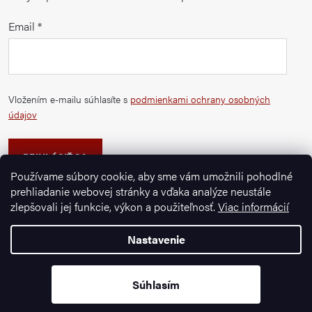
Email
Vložením e-mailu súhlasíte s
podmienkami ochrany osobných
údajov
PRIHLÁSIŤ SA
Používame súbory cookie, aby sme vám umožnili pohodlné
prehliadanie webovej stránky a vďaka analýze neustále
zlepšovali jej funkcie, výkon a použiteľnosť.
Viac informácií
Nastavenie
Copyright 2026
Ignazrosler.sk
. Všetky práva vyhradené.
Vytvoril Shoptet Premium
Súhlasím