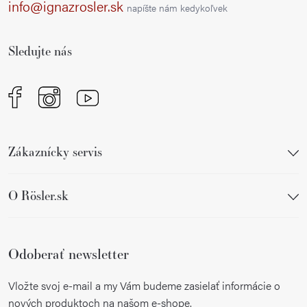
ä
info@ignazrosler.sk
napíšte nám kedykoľvek
t
i
Sledujte nás
e
Zákaznícky servis
O Rösler.sk
Odoberať newsletter
Vložte svoj e-mail a my Vám budeme zasielať informácie o
nových produktoch na našom e-shope.