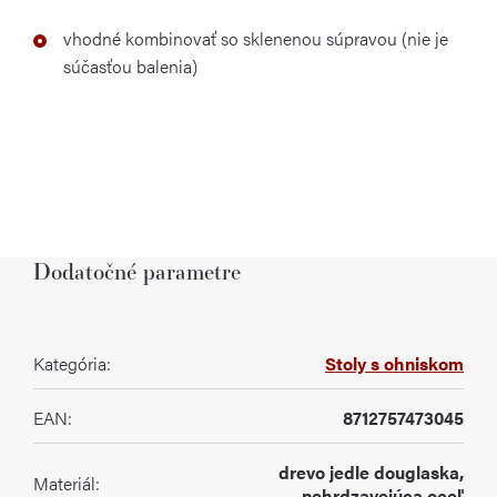
vhodné kombinovať so sklenenou súpravou (nie je
súčasťou balenia)
Dodatočné parametre
Kategória
:
Stoly s ohniskom
EAN
:
8712757473045
drevo jedle douglaska,
Materiál
:
nehrdzavejúca oceľ