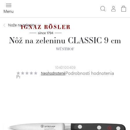
Prejsť
na
obsah
Nože na zeleninu
Nôž na zeleninu CLASSIC 9 cm
WÜSTHOF
1040100409
Podrobnosti hodnotenia
Neohodnotené
Priemerné
hodnotenie
produktu
je
0,0
z
5
hviezdičiek.