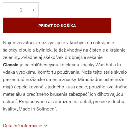
cena:
PRIDAŤ DO KOŠÍKA
Najuniverzálnejší nôž využijete v kuchyni na nakrájanie
šalotky, cibule a byliniek, je tiež vhodný na čistenie a krájanie
zeleniny. Zvládne aj akékoľvek drobnejšie sekanie.
Classic
je najobľúbenejšou kolekciou značky Wüsthof a to
vďaka vysokému komfortu používania. Nože tejto série skvelo
prezentujú nožiarske umenie značky. Mimoriadne ostré nože
majú čepele kované z jedného kusa ocele, použitie kvalitného
materiálu a precízneho brúsenia zabezpečí ich dlhotrvajúcu
ostrosť. Prepracované a s dôrazom na detail, presne v duchu
kvality „Made in Solingen“.
Detailné informácie