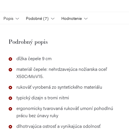
Popis
Podobné (7)
Hodnotenie
Podrobný popis
dĺžka čepele 9 cm
materiál čepele: nehrdzavejúca nožiarska oceľ
X50CrMoV15.
rukoväť vyrobená zo syntetického materiálu
typický dizajn s tromi nitmi
ergonomicky tvarovaná rukoväť umoní pohodlnú
prácu bez únavy ruky
dlhotrvajúca ostrosť a vynikajúca odolnosť