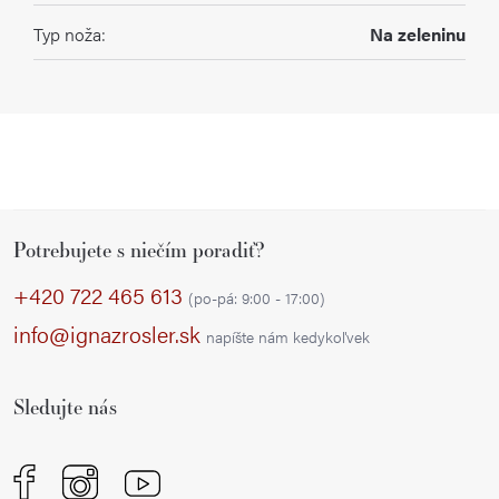
Typ noža
:
Na zeleninu
Z
Potrebujete s niečím poradiť?
á
p
+420 722 465 613
(po-pá: 9:00 - 17:00)
ä
info@ignazrosler.sk
napíšte nám kedykoľvek
t
i
Sledujte nás
e