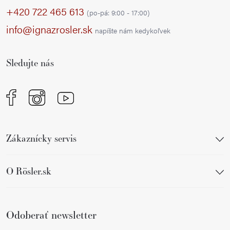
p
+420 722 465 613
(po-pá: 9:00 - 17:00)
ä
info@ignazrosler.sk
napíšte nám kedykoľvek
t
i
Sledujte nás
e
Zákaznícky servis
O Rösler.sk
Odoberať newsletter