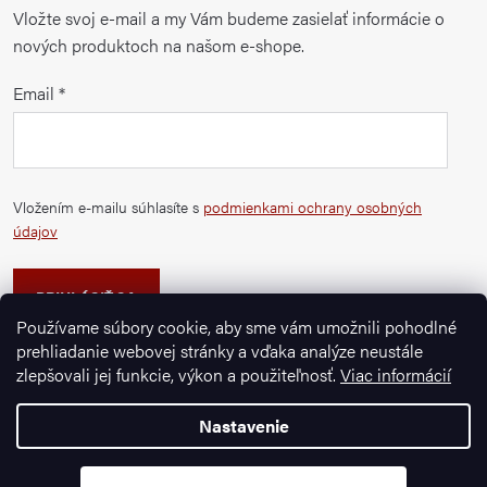
Vložte svoj e-mail a my Vám budeme zasielať informácie o
nových produktoch na našom e-shope.
Email
Vložením e-mailu súhlasíte s
podmienkami ochrany osobných
údajov
PRIHLÁSIŤ SA
Používame súbory cookie, aby sme vám umožnili pohodlné
prehliadanie webovej stránky a vďaka analýze neustále
zlepšovali jej funkcie, výkon a použiteľnosť.
Viac informácií
Nastavenie
Copyright 2026
Ignazrosler.sk
. Všetky práva vyhradené.