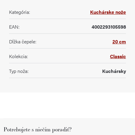
Kategória
:
Kuchárske nože
EAN
:
4002293105598
Dĺžka čepele
:
20 cm
Kolekcia
:
Classic
Typ noža
:
Kuchársky
Z
Potrebujete s niečím poradiť?
á