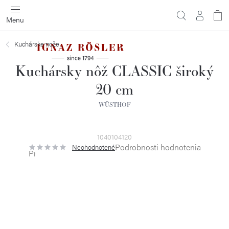
Prejsť
na
obsah
Kuchárske nože
Kuchársky nôž CLASSIC široký
20 cm
WÜSTHOF
1040104120
Podrobnosti hodnotenia
Neohodnotené
Priemerné
hodnotenie
produktu
je
0,0
z
5
hviezdičiek.