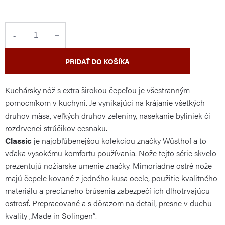
cena:
PRIDAŤ DO KOŠÍKA
Kuchársky nôž s extra širokou čepeľou je všestranným
pomocníkom v kuchyni. Je vynikajúci na krájanie všetkých
druhov mäsa, veľkých druhov zeleniny, nasekanie byliniek či
rozdrvenei strúčikov cesnaku.
Classic
je najobľúbenejšou kolekciou značky Wüsthof a to
vďaka vysokému komfortu používania. Nože tejto série skvelo
prezentujú nožiarske umenie značky. Mimoriadne ostré nože
majú čepele kované z jedného kusa ocele, použitie kvalitného
materiálu a precízneho brúsenia zabezpečí ich dlhotrvajúcu
ostrosť. Prepracované a s dôrazom na detail, presne v duchu
kvality „Made in Solingen“.