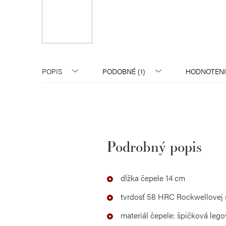
POPIS
PODOBNÉ (1)
HODNOTENI
Podrobný popis
dĺžka čepele 14 cm
tvrdosť 58 HRC Rockwellovej 
materiál čepele: špičková le