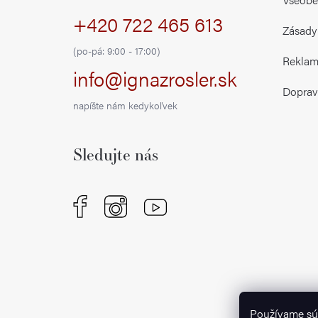
+420 722 465 613
t
Zásady
i
(po-pá: 9:00 - 17:00)
Reklamá
info@ignazrosler.sk
e
Doprav
napíšte nám kedykoľvek
Sledujte nás
Používame sú