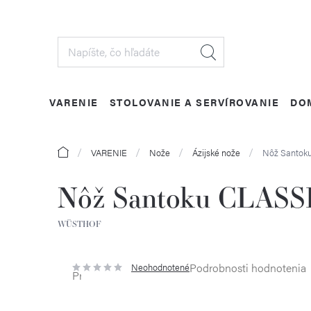
Prejsť
na
obsah
VARENIE
STOLOVANIE A SERVÍROVANIE
DO
Domov
VARENIE
Nože
Ázijské nože
Nôž Santok
Nôž Santoku CLASSI
WÜSTHOF
Podrobnosti hodnotenia
Neohodnotené
Priemerné
hodnotenie
produktu
je
0,0