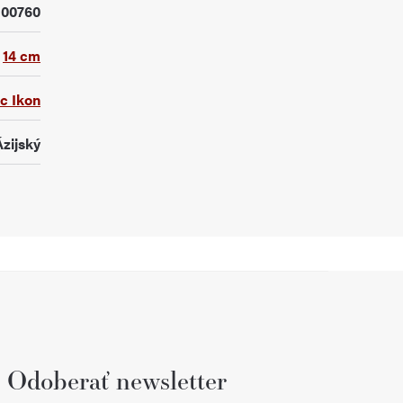
100760
14 cm
ic Ikon
Ázijský
Odoberať newsletter