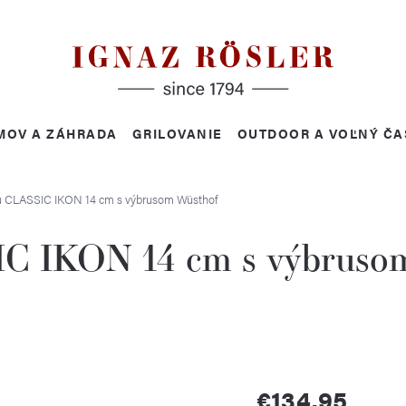
MOV A ZÁHRADA
GRILOVANIE
OUTDOOR A VOĽNÝ ČA
u CLASSIC IKON 14 cm s výbrusom
Wüsthof
C IKON 14 cm s výbruso
€134,95