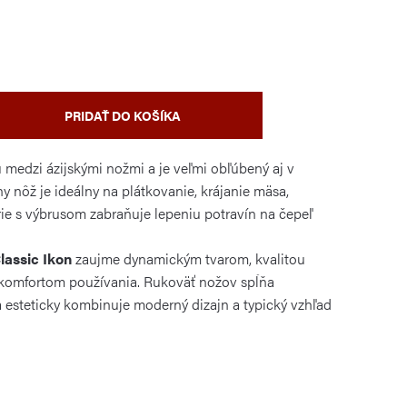
PRIDAŤ DO KOŠÍKA
 medzi ázijskými nožmi a je veľmi obľúbený aj v
y nôž je ideálny na plátkovanie, krájanie mäsa,
trie s výbrusom zabraňuje lepeniu potravín na čepeľ
lassic Ikon
zaujme dynamickým tvarom, kvalitou
komfortom používania. Rukoväť nožov spĺňa
esteticky kombinuje moderný dizajn a typický vzhľad