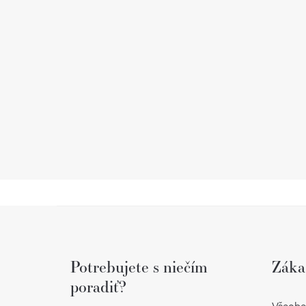
Z
á
Potrebujete s niečím
Záka
p
poradiť?
ä
Všeobe