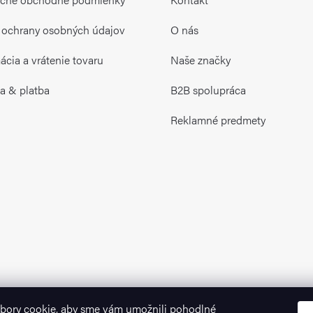
 ochrany osobných údajov
O nás
cia a vrátenie tovaru
Naše značky
a & platba
B2B spolupráca
Reklamné predmety
bory cookie, aby sme vám umožnili pohodlné