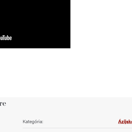
re
Kategória
:
Ázijsk