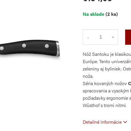
Jednotková
Na sklade
(2 ks)
cena:
Nôž Santoku je klasikou
Európe. Tento univerzáln
zeleniny aj byliniek. Os
noža.
Séria kovaných nožov
C
spracovania a
vysokým 
požiadavky ergonomie a 
Wüsthof s tromi nitmi.
Detailné informácie