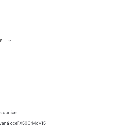
E
stupnice
govaná oceľ X50CrMoV15