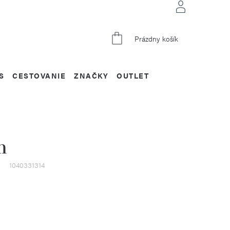
NÁKUPNÝ
Prázdny košík
KOŠÍK
S
CESTOVANIE
ZNAČKY
OUTLET
m
1040331314