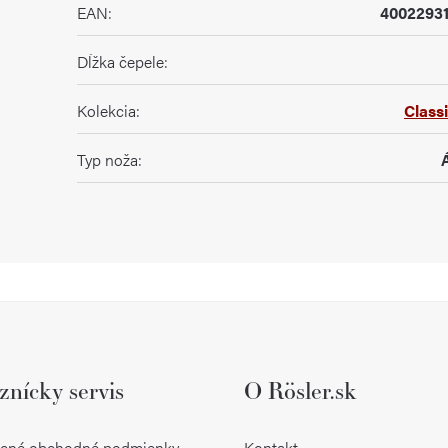
EAN
:
4002293
Dĺžka čepele
:
Kolekcia
:
Class
Typ noža
:
znícky servis
O Rösler.sk
cné obchodné podmienky
Kontakt