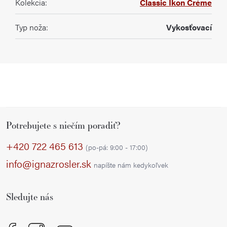
Kolekcia
:
Classic Ikon Créme
Typ noža
:
Vykosťovací
Z
Potrebujete s niečím poradiť?
á
p
+420 722 465 613
(po-pá: 9:00 - 17:00)
ä
info@ignazrosler.sk
napíšte nám kedykoľvek
t
i
Sledujte nás
e