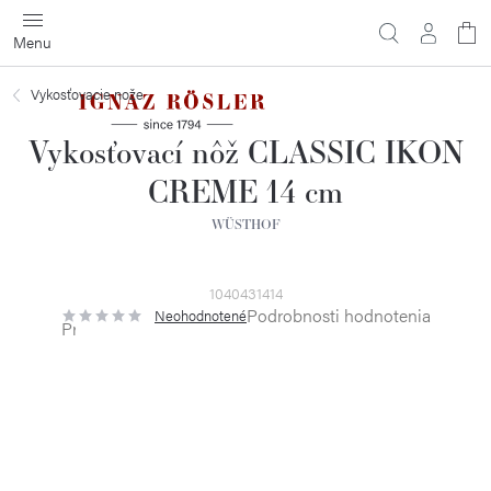
Prejsť
na
obsah
Vykosťovacie nože
Vykosťovací nôž CLASSIC IKON
CREME 14 cm
WÜSTHOF
1040431414
Podrobnosti hodnotenia
Neohodnotené
Priemerné
hodnotenie
produktu
je
0,0
z
5
hviezdičiek.