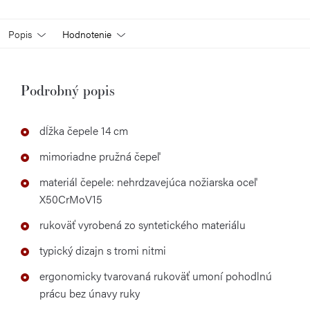
Popis
Hodnotenie
Podrobný popis
dĺžka čepele 14 cm
mimoriadne pružná čepeľ
materiál čepele: nehrdzavejúca nožiarska oceľ
X50CrMoV15
rukoväť vyrobená zo syntetického materiálu
typický dizajn s tromi nitmi
ergonomicky tvarovaná rukoväť umoní pohodlnú
prácu bez únavy ruky