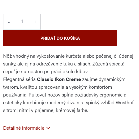
cena:
PRIDAŤ DO KOŠÍKA
Nôž vhodný na vykosťovanie kurčaťa alebo pečenej či údenej
šunky, ale aj na odrezávanie tuku a šliach. Zúžená špicatá
čepeľ je nutnosťou pri práci okolo kĺbov.
Elegantná séria
Classic Ikon Creme
zaujme dynamickým
tvarom, kvalitou spracovania a
vysokým komfortom
používania. Rukoväť nožov spĺňa požiadavky ergonomie a
esteticky kombinuje moderný dizajn a typický vzhľad Wüsthof
s tromi nitmi v príjemnej krémovej farbe.
Detailné informácie