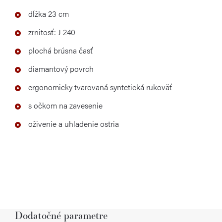
dĺžka 23 cm
zrnitosť: J 240
plochá brúsna časť
diamantový povrch
ergonomicky tvarovaná syntetická rukoväť
s očkom na zavesenie
oživenie a uhladenie ostria
Dodatočné parametre