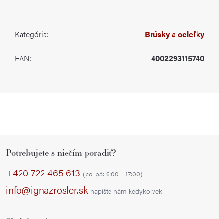
Kategória
:
Brúsky a ocieľky
EAN
:
4002293115740
Z
Potrebujete s niečím poradiť?
á
p
+420 722 465 613
(po-pá: 9:00 - 17:00)
ä
info@ignazrosler.sk
napíšte nám kedykoľvek
t
i