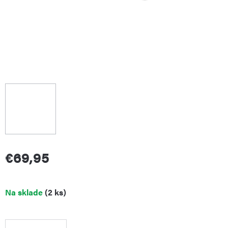
€69,95
Jednotková
Na sklade
(2 ks)
cena: