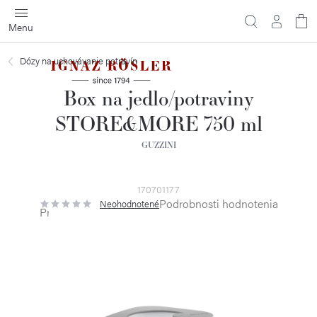
Prejsť
na
obsah
Dózy na uchovávanie potravín
Box na jedlo/potraviny
STORE&MORE 750 ml
GUZZINI
170701177
Podrobnosti hodnotenia
Neohodnotené
Priemerné
hodnotenie
produktu
je
0,0
z
5
hviezdičiek.