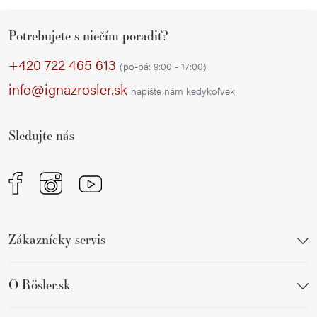
Z
Potrebujete s niečím poradiť?
á
p
+420 722 465 613
(po-pá: 9:00 - 17:00)
ä
info@ignazrosler.sk
napíšte nám kedykoľvek
t
i
Sledujte nás
e
Zákaznícky servis
O Rösler.sk