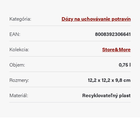
Kategória
:
Dózy na uchovávanie potravín
EAN
:
8008392306641
Kolekcia
:
Store&More
Objem
:
0,75 l
Rozmery
:
12,2 x 12,2 x 9,8 cm
Materiál
:
Recyklovateľný plast