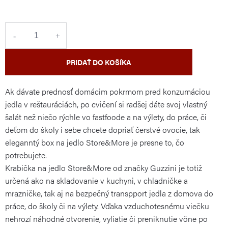
cena:
PRIDAŤ DO KOŠÍKA
Ak dávate prednosť domácim pokrmom pred konzumáciou
jedla v reštauráciách, po cvičení si radšej dáte svoj vlastný
šalát než niečo rýchle vo fastfoode a na výlety, do práce, či
deťom do školy i sebe chcete dopriať čerstvé ovocie, tak
eleganntý box na jedlo Store&More je presne to, čo
potrebujete.
Krabička na jedlo Store&More od značky Guzzini je totiž
určená ako na skladovanie v kuchyni, v chladničke a
mrazničke, tak aj na bezpečný transpport jedla z domova do
práce, do školy či na výlety. Vďaka vzduchotesnému viečku
nehrozí náhodné otvorenie, vyliatie či preniknutie vône po