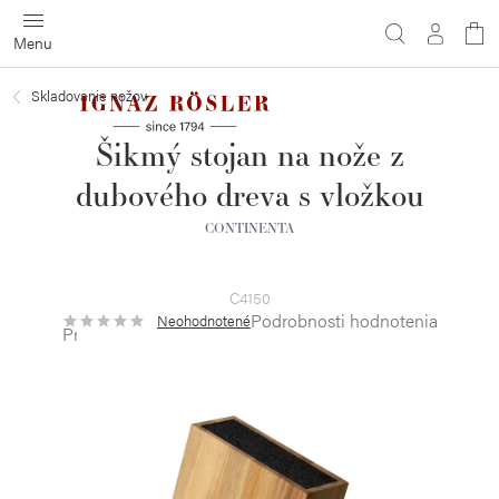
Prejsť
na
obsah
Skladovanie nožov
Šikmý stojan na nože z
dubového dreva s vložkou
CONTINENTA
C4150
Podrobnosti hodnotenia
Neohodnotené
Priemerné
hodnotenie
produktu
je
0,0
z
5
hviezdičiek.