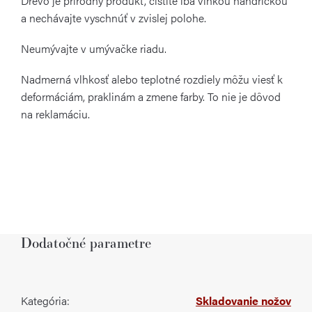
Drevo je prírodný produkt, čistite iba vlhkou handričkou
a nechávajte vyschnúť v zvislej polohe.
Neumývajte v umývačke riadu.
Nadmerná vlhkosť alebo teplotné rozdiely môžu viesť k
deformáciám, praklinám a zmene farby. To nie je dôvod
na reklamáciu.
Dodatočné parametre
Kategória
:
Skladovanie nožov