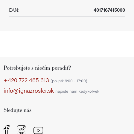
EAN
:
4017167415000
Z
Potrebujete s niečím poradiť?
á
p
+420 722 465 613
(po-pá: 9:00 - 17:00)
ä
info@ignazrosler.sk
napíšte nám kedykoľvek
t
i
Sledujte nás
e