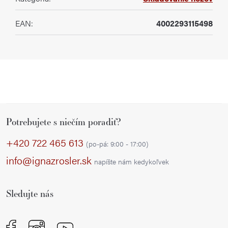
EAN
:
4002293115498
Z
Potrebujete s niečím poradiť?
á
p
+420 722 465 613
(po-pá: 9:00 - 17:00)
ä
info@ignazrosler.sk
napíšte nám kedykoľvek
t
i
Sledujte nás
e