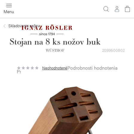
Prejsť
na
obsah
Skladovanie nožov
Stojan na 8 ks nožov buk
2099600802
WÜSTHOF
Podrobnosti hodnotenia
Neohodnotené
Priemerné
hodnotenie
produktu
je
0,0
z
5
hviezdičiek.