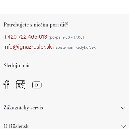
Z
Potrebujete s niečím poradiť?
á
p
+420 722 465 613
(po-pá: 9:00 - 17:00)
ä
info@ignazrosler.sk
napíšte nám kedykoľvek
t
i
Sledujte nás
e
Zákaznícky servis
O Rösler.sk