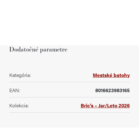
Dodatočné parametre
Kategória
:
Mestské batohy
EAN
:
8016623983165
Kolekcia
:
Bric’s – Jar/Leto 2026