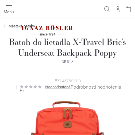
Prejsť
na
obsah
Mestské batohy
Batoh do lietadla X-Travel Bric’s
Underseat Backpack Poppy
BRIC`S
BXL43759.209
Podrobnosti hodnotenia
Neohodnotené
Priemerné
hodnotenie
produktu
je
0,0
z
5
hviezdičiek.