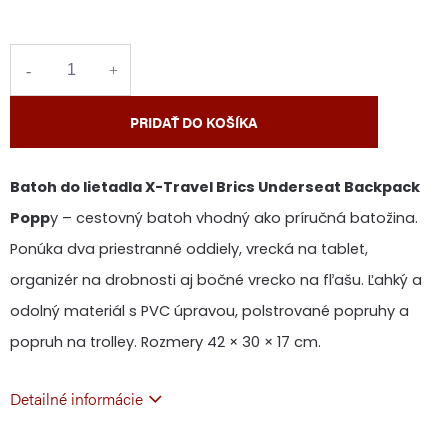
cena:
PRIDAŤ DO KOŠÍKA
Batoh do lietadla X-Travel Brics Underseat Backpack
Popp
y – cestovný batoh vhodný ako príručná batožina.
Ponúka dva priestranné oddiely, vrecká na tablet,
organizér na drobnosti aj bočné vrecko na fľašu. Ľahký a
odolný materiál s PVC úpravou, polstrované popruhy a
popruh na trolley. Rozmery 42 × 30 × 17 cm.
Detailné informácie