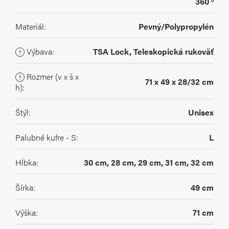
360 °
Materiál
:
Pevný/Polypropylén
Výbava
:
TSA Lock, Teleskopická rukoväť
?
Rozmer (v x š x
?
71 x 49 x 28/32 cm
h)
:
Štýl
:
Unisex
Palubné kufre - S
:
L
Hĺbka
:
30 cm, 28 cm, 29 cm, 31 cm, 32 cm
Šírka
:
49 cm
Výška
:
71 cm