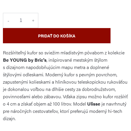
cena:
PRIDAŤ DO KOŠÍKA
Rozšíriteľný kufor so sviežim mladistvým pôvabom z kolekcie
Be YOUNG by Bric's
, inšpirované mestským štýlom
s dizajnom napodobňujúcim mapu metra a doplnené
štýlovými odleskami. Moderný kufor s pevným povrchom,
zapustenými kolieskami a hliníkovou teleskopickou rukoväťou
je dokonalou voľbou na dlhšie cesty za dobrodružstvom,
povinnosťami alebo zábavou. Vďaka zipsu možno kufor rozšíriť
o 4 cm a získať objem až 100 litrov. Model
Ulisse
je navrhnutý
pre náročných cestovateľov, ktorí preferujú moderný hi-tech
dizajn.