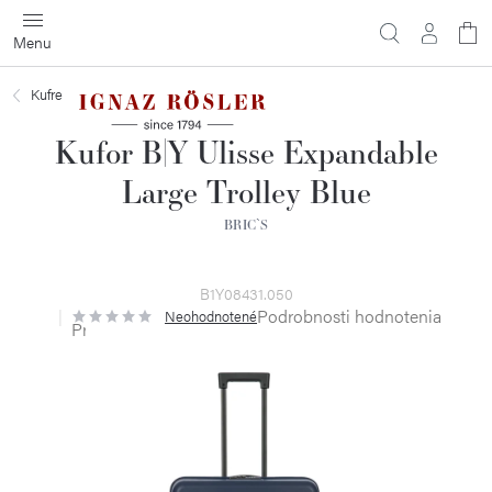
Prejsť
na
obsah
Kufre
Kufor B|Y Ulisse Expandable
Large Trolley Blue
BRIC`S
B1Y08431.050
Podrobnosti hodnotenia
Neohodnotené
Priemerné
hodnotenie
produktu
je
0,0
z
5
hviezdičiek.