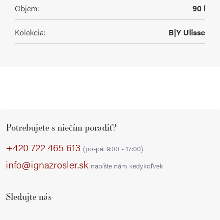
Objem
:
90 l
Kolekcia
:
B|Y Ulisse
Z
Potrebujete s niečím poradiť?
á
p
+420 722 465 613
(po-pá: 9:00 - 17:00)
ä
info@ignazrosler.sk
napíšte nám kedykoľvek
t
i
Sledujte nás
e