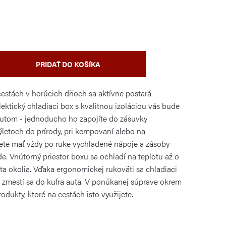
PRIDAŤ DO KOŠÍKA
estách v horúcich dňoch sa aktívne postará
elektický chladiaci box s kvalitnou izoláciou vás bude
autom - jednoducho ho zapojíte do zásuvky
ýletoch do prírody, pri kempovaní alebo na
te mať vždy po ruke vychladené nápoje a zásoby
e. Vnútorný priestor boxu sa ochladí na teplotu až o
lota okolia. Vďaka ergonomickej rukoväti sa chladiaci
 zmestí sa do kufra auta. V ponúkanej súprave okrem
odukty, ktoré na cestách isto využijete.