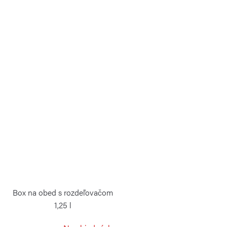
Box na obed s rozdeľovačom
1,25 l
WEIS