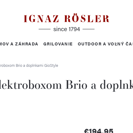
MOV A ZÁHRADA
GRILOVANIE
OUTDOOR A VOĽNÝ ČA
ktroboxom Brio a doplnkami
GioStyle
elektroboxom Brio a dopln
€194,95