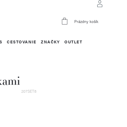
NÁKUPNÝ
Prázdny košík
KOŠÍK
S
CESTOVANIE
ZNAČKY
OUTLET
kami
207SET8