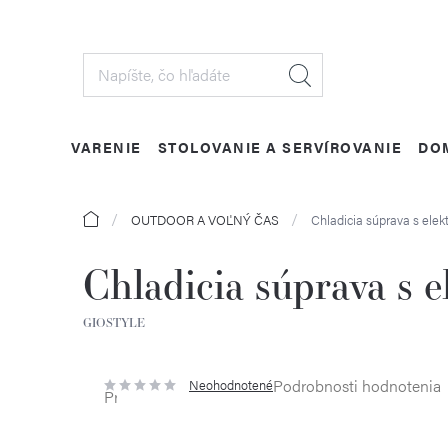
Prejsť
na
obsah
VARENIE
STOLOVANIE A SERVÍROVANIE
DO
Domov
OUTDOOR A VOĽNÝ ČAS
Chladicia súprava s ele
Chladicia súprava s 
GIOSTYLE
Podrobnosti hodnotenia
Neohodnotené
Priemerné
hodnotenie
produktu
je
0,0