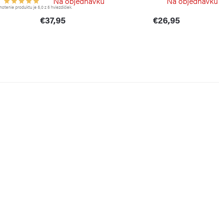
Na objednávku
Na objednávku
GUZZINI
tenie produktu je 5,0 z 5 hviezdičiek.
€37,95
€26,95