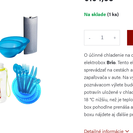
Jednotková
Na sklade
(1 ks)
cena:
O účinné chladenie na c
elektrobox
Brio
. Tento 
sprevádzať na cestách 
zapaľovača v aute. Na v
poznávacom výlete bude
potravín uložené v chlad
18 °C nižšiu, než je tep
box pohodlne prenáša a
boxu nájdete aj ďalšie pr
Detailné informácie