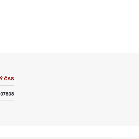
Ý ČAS
07808