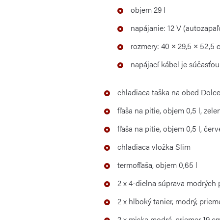
objem 29 l
napájanie: 12 V (autozapaľ
rozmery: 40 × 29,5 × 52,5 
napájací kábel je súčasťou
chladiaca taška na obed Dolce 
fľaša na pitie, objem 0,5 l, zele
fľaša na pitie, objem 0,5 l, čer
chladiaca vložka Slim
termofľaša, objem 0,65 l
2 x 4-dielna súprava modrých 
2 x hlboký tanier, modrý, priem
2 x miska modrá, priemer 19 c