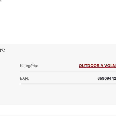
re
Kategória
:
OUTDOOR A VOĽN
EAN
:
85909442