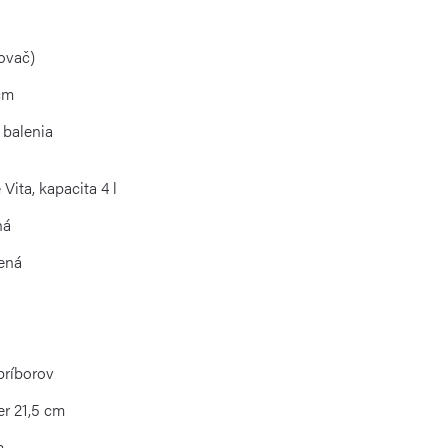
ovač)
cm
 balenia
Vita, kapacita 4 l
ná
vená
príborov
er 21,5 cm
m