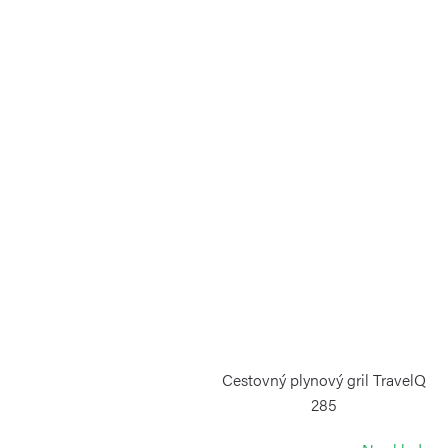
Cestovný plynový gril TravelQ
285
NAPOLEON