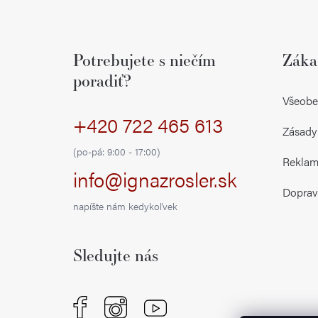
Z
á
Potrebujete s niečím
Záka
p
poradiť?
ä
Všeobe
+420 722 465 613
t
Zásady
i
(po-pá: 9:00 - 17:00)
Reklamá
info@ignazrosler.sk
e
Doprav
napíšte nám kedykoľvek
Sledujte nás