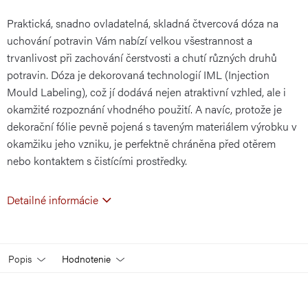
Praktická, snadno ovladatelná, skladná čtvercová dóza na
cena:
uchování potravin Vám nabízí velkou všestrannost a
trvanlivost při zachování čerstvosti a chutí různých druhů
potravin. Dóza je dekorovaná technologií IML (Injection
Mould Labeling), což jí dodává nejen atraktivní vzhled, ale i
okamžité rozpoznání vhodného použití. A navíc, protože je
dekorační fólie pevně pojená s taveným materiálem výrobku v
okamžiku jeho vzniku, je perfektně chráněna před otěrem
nebo kontaktem s čistícími prostředky.
Detailné informácie
Popis
Hodnotenie