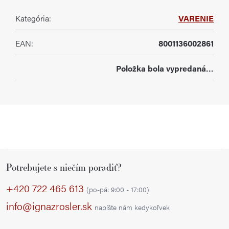
Kategória
:
VARENIE
EAN
:
8001136002861
Položka bola vypredaná…
Z
Potrebujete s niečím poradiť?
á
p
+420 722 465 613
(po-pá: 9:00 - 17:00)
ä
info@ignazrosler.sk
napíšte nám kedykoľvek
t