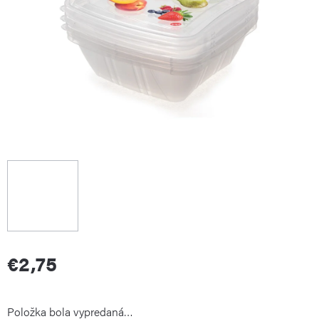
€2,75
Jednotková
Položka bola vypredaná…